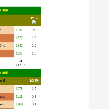
0 UHR
3½:½
d
1637
½
1577
1:0
Otto
1542
1:0
n
1129
1:0
Ø
1471.3
0 UHR
en S
1:3
1978
1:0
nato
1811
0:1
han
1760
0:1