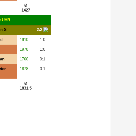
Ø
1427
0 UHR
en S
2:2
ld
1910
1:0
1978
1:0
han
1760
0:1
ter
1678
0:1
Ø
1831.5