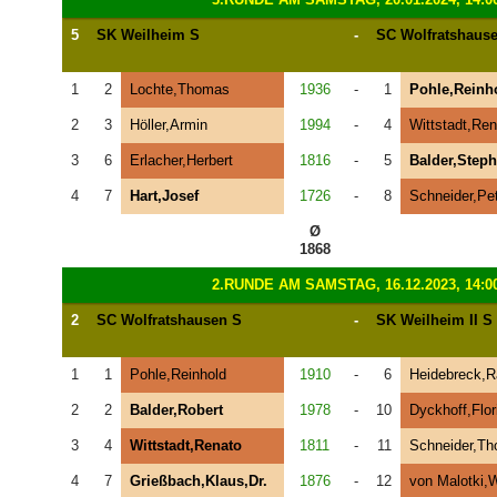
5
SK Weilheim S
-
SC Wolfratshaus
1
2
Lochte,Thomas
1936
-
1
Pohle,Reinh
2
3
Höller,Armin
1994
-
4
Wittstadt,Ren
3
6
Erlacher,Herbert
1816
-
5
Balder,Step
4
7
Hart,Josef
1726
-
8
Schneider,Pe
Ø
1868
2.RUNDE AM SAMSTAG, 16.12.2023, 14:0
2
SC Wolfratshausen S
-
SK Weilheim II S
1
1
Pohle,Reinhold
1910
-
6
Heidebreck,R
2
2
Balder,Robert
1978
-
10
Dyckhoff,Flor
3
4
Wittstadt,Renato
1811
-
11
Schneider,Th
4
7
Grießbach,Klaus,Dr.
1876
-
12
von Malotki,W