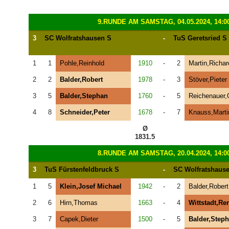
9.RUNDE AM SAMSTAG, 04.05.2024, 14:0
3
SC Wolfratshausen S
-
TuS Geretsried S
1
1
Pohle,Reinhold
1910
-
2
Martin,Richar
2
2
Balder,Robert
1978
-
3
Stöver,Pieter
3
5
Balder,Stephan
1760
-
5
Reichenauer,
4
8
Schneider,Peter
1678
-
7
Knauss,Marti
Ø
1831.5
8.RUNDE AM SAMSTAG, 20.04.2024, 14:0
3
TuS Fürstenfeldbruck S
-
SC Wolfratshaus
1
5
Klein,Josef Michael
1942
-
2
Balder,Robert
2
6
Hirn,Thomas
1663
-
4
Wittstadt,Re
3
7
Capek,Dieter
1500
-
5
Balder,Step