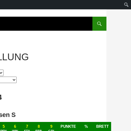
LLUNG
4
sen S
5
6
7
8
9
PUNKTE
%
BRETT
PEN
WIN
STA
FFB
GRI