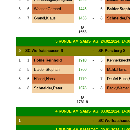
3
6
Wagner,Gerhard
1445
-
5
Balder,Step
4
7
Grandl,Klaus
1433
-
8
Schneider,Pe
Ø
1553
5.RUNDE AM SAMSTAG, 24.02.2024, 14:0
5
SC Wolfratshausen S
-
SK Penzberg S
1
1
Pohle,Reinhold
1910
-
5
Kennerknecht
2
5
Balder,Stephan
1760
-
6
Malik,Heinz
3
6
Höbart,Hans
1779
-
7
Deufel-Euba
4
8
Schneider,Peter
1678
-
8
Bäck,Werner
Ø
1781.8
4.RUNDE AM SAMSTAG, 03.02.2024, 14:0
1
-
SC Wolfratshaus
3.RUNDE AM SAMSTAG, 20.01.2024, 14:0