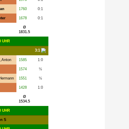
han
1760
0:1
ter
1678
0:1
Ø
1831.5
0 UHR
3:1
,Anton
1585
1:0
1574
½
,Hermann
1551
½
1428
1:0
Ø
1534.5
0 UHR
en S
0 UHR