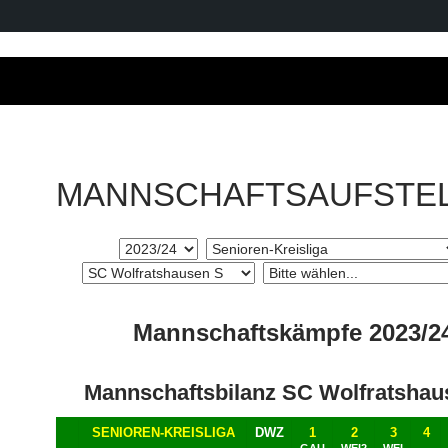
MANNSCHAFTSAUFSTE
Mannschaftskämpfe 2023/2
Mannschaftsbilanz SC Wolfratshau
SENIOREN-KREISLIGA
DWZ
1
2
3
4
GAU
WEI2
WEI