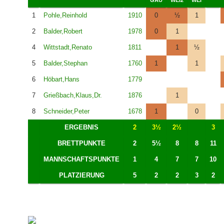
1
Pohle,Reinhold
1910
0
½
1
2
Balder,Robert
1978
0
1
4
Wittstadt,Renato
1811
1
½
5
Balder,Stephan
1760
1
1
6
Höbart,Hans
1779
7
Grießbach,Klaus,Dr.
1876
1
8
Schneider,Peter
1678
1
0
ERGEBNIS
2
3½
2½
3
BRETTPUNKTE
2
5½
8
8
11
MANNSCHAFTSPUNKTE
1
4
7
7
10
PLATZIERUNG
5
2
2
3
2