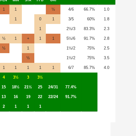
1
1
½
4/6
66.7%
1.0
1
0
1
3/5
60%
1.8
1
2½/3
83.3%
2.3
½
1
+
1
1
5½/6
91.7%
2.8
½
1
1½/2
75%
2.5
½
1½/2
75%
3.5
1
1
1
1
1
6/7
85.7%
4.0
4
3½
3
3½
15
18½
21½
25
24/31
77.4%
13
16
19
22
22/24
91.7%
2
1
1
1