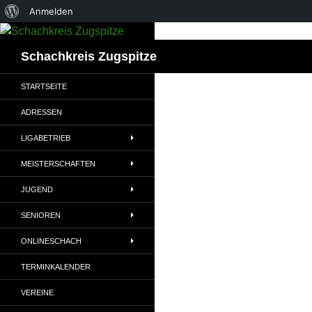
Über
Anmelden
Zum
WordPress
Inhalt
Suchen
Schachkreis Zugspitze
springen
STARTSEITE
ADRESSEN
LIGABETRIEB
MEISTERSCHAFTEN
JUGEND
SENIOREN
ONLINESCHACH
TERMINKALENDER
VEREINE