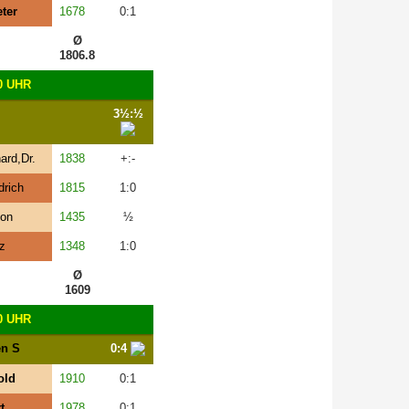
ter
1678
0:1
Ø
1806.8
0 UHR
3½:½
ard,Dr.
1838
+:-
drich
1815
1:0
ton
1435
½
z
1348
1:0
Ø
1609
0 UHR
en S
0:4
old
1910
0:1
t
1978
0:1