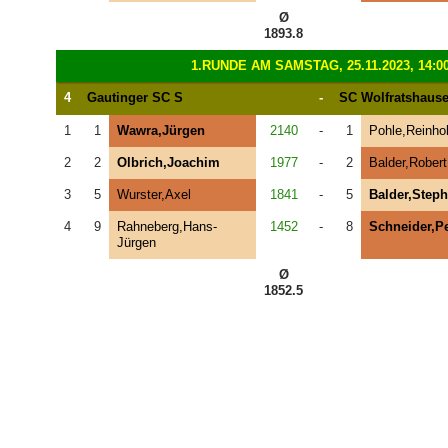
Ø
1893.8
1.RUNDE AM SAMSTAG, 25.11.2023, 14:0
4
Gautinger SC S
-
SC Wolfratshaus
1
1
Wawra,Jürgen
2140
-
1
Pohle,Reinho
2
2
Olbrich,Joachim
1977
-
2
Balder,Robert
3
5
Wurster,Axel
1841
-
5
Balder,Step
4
9
Rahneberg,Hans-
1452
-
8
Schneider,Pe
Jürgen
Ø
1852.5