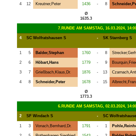
4
12
Kreutner,Peter
1436
-
8
Schneider,Pe
Ø
1635.3
7.RUNDE AM SAMSTAG, 16.03.2024, 14:0
4
SC Wolfratshausen S
-
SK Starnberg S
1
5
Balder,Stephan
1760
-
8
Strecker,Gerh
2
6
Höbart,Hans
1779
-
9
Bourquin,Frie
3
7
Grießbach,Klaus,Dr.
1876
-
13
Czarnach,An
4
8
Schneider,Peter
1678
-
15
Albrecht,Fran
Ø
1773.3
6.RUNDE AM SAMSTAG, 02.03.2024, 14:0
2
SF Windach S
-
SC Wolfratshaus
1
3
Vonach,Bernhard,Dr.
1791
-
1
Pohle,Reinh
2
5
Rothenhagen,Siegfried
1543
-
2
Balder,Rober