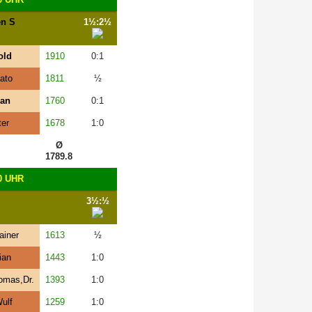
en S
1½:2½
old
1910
0:1
ato
1811
½
han
1760
0:1
ter
1678
1:0
Ø
1789.8
0 UHR
3½:½
ainer
1613
½
ian
1443
1:0
omas,Dr.
1393
1:0
ulf
1259
1:0