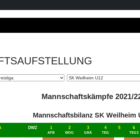
FTSAUFSTELLUNG
Mannschaftskämpfe 2021/2
Mannschaftsbilanz SK Weilheim 
A
DWZ
1
2
3
4
5
6
AFB
WOG
GRÄ
TEG
TEG3