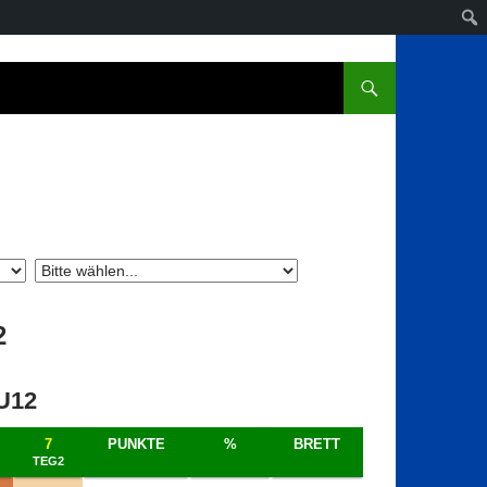
2
U12
7
PUNKTE
%
BRETT
TEG2