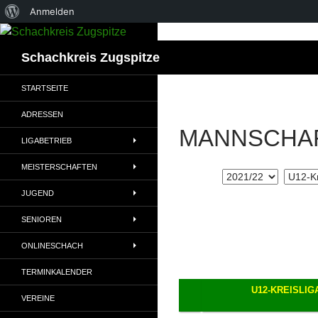
Über
Anmelden
WordPress
Suchen
Schachkreis Zugspitze
STARTSEITE
ADRESSEN
MANNSCHA
LIGABETRIEB
MEISTERSCHAFTEN
JUGEND
SENIOREN
ONLINESCHACH
TERMINKALENDER
U12-KREISLIG
VEREINE