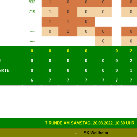
832
1
0
0
0
0
719
1
0
0
0
0
----
1
1
0
----
0
1
0
0
0
----
0
0
0
0
0
0
0
2
E
0
0
0
0
0
0
2
NKTE
0
0
0
0
0
0
1
6
7
7
7
7
7
7
7.RUNDE AM SAMSTAG, 26.03.2022, 16:30 UHR
-
SK Weilheim