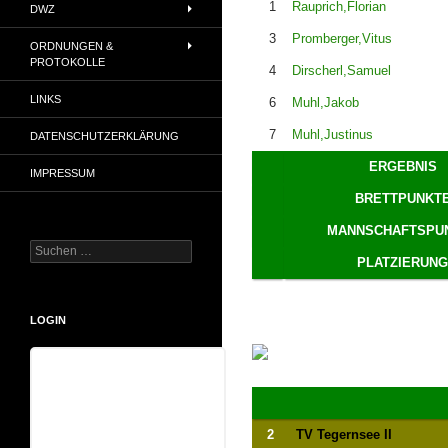
1
Rauprich,Florian
DWZ
3
Promberger,Vitus
ORDNUNGEN &
PROTOKOLLE
4
Dirscherl,Samuel
LINKS
6
Muhl,Jakob
7
Muhl,Justinus
DATENSCHUTZERKLÄRUNG
ERGEBNIS
IMPRESSUM
BRETTPUNKT
MANNSCHAFTSPU
Suchen
PLATZIERUNG
nach:
LOGIN
Benutzername
2
TV Tegernsee II