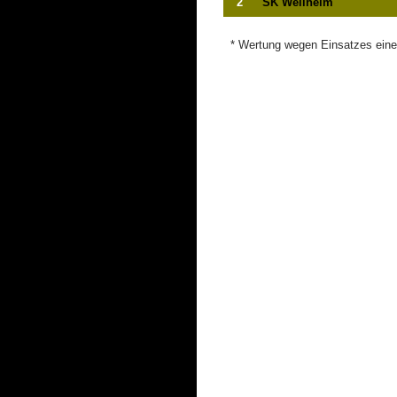
2
SK Weilheim
* Wertung wegen Einsatzes eines