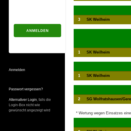
Passwort
3
SK Weilheim
Passwort vergessen?
1
SK Weilheim
Anmelden
1
SK Weilheim
Passwort vergessen?
2
SG Wolfratshausen/Gere
Alternativer Login
, falls die
Login-Box nicht wie
gewünscht angezeigt wird
* Wertung wegen Einsatzes eines