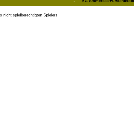
-
SG Ammersee/Fürstenfeldb
 nicht spielberechtigten Spielers