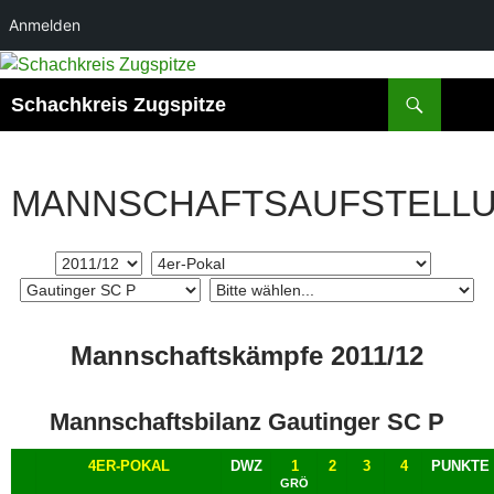
Anmelden
Suchen
Schachkreis Zugspitze
MANNSCHAFTSAUFSTELL
Mannschaftskämpfe 2011/12
Mannschaftsbilanz Gautinger SC P
4ER-POKAL
DWZ
1
2
3
4
PUNKTE
GRÖ