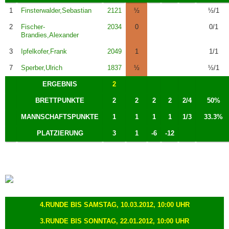
1
Finsterwalder,Sebastian
2121
½
½/1
2
Fischer-
2034
0
0/1
Brandies,Alexander
3
Ipfelkofer,Frank
2049
1
1/1
7
Sperber,Ulrich
1837
½
½/1
ERGEBNIS
2
BRETTPUNKTE
2
2
2
2
2/4
50%
MANNSCHAFTSPUNKTE
1
1
1
1
1/3
33.3%
PLATZIERUNG
3
1
-6
-12
4.RUNDE BIS SAMSTAG, 10.03.2012, 10:00 UHR
3.RUNDE BIS SONNTAG, 22.01.2012, 10:00 UHR