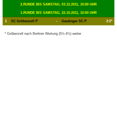
2.RUNDE BIS SAMSTAG, 03.12.2011, 10:00 UHR
1.RUNDE BIS SAMSTAG, 22.10.2011, 10:00 UHR
1
SC Gröbenzell P
-
Gautinger SC P
2:2*
* Gröbenzell nach Berliner Wertung (5½:4½) weiter