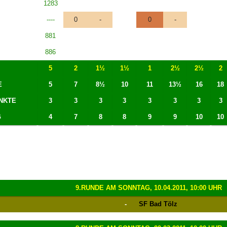
1283
----
0
-
0
-
881
886
5
2
1½
1½
1
2½
2½
2
E
5
7
8½
10
11
13½
16
18
NKTE
3
3
3
3
3
3
3
3
G
4
7
8
8
9
9
10
10
9.RUNDE AM SONNTAG, 10.04.2011, 10:00 UHR
-
SF Bad Tölz