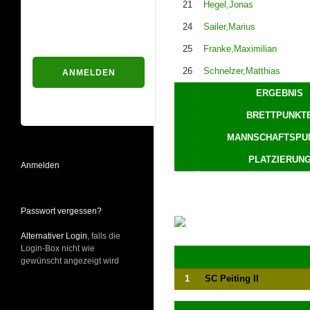
21
Hegel,Jonas
Passwort
24
Sailer,Marius
25
Franke,Maximilian
26
Schnelzer,Matthias
ERGEBNIS
Passwort vergessen?
BRETTPUNKT
MANNSCHAFTSPU
PLATZIERUN
Anmelden
Passwort vergessen?
Alternativer Login
, falls die
Login-Box nicht wie
gewünscht angezeigt wird
1
SC Peiting II