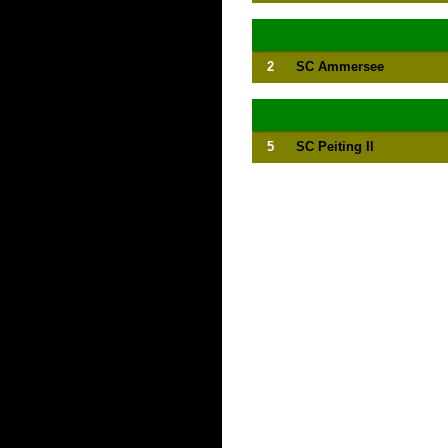
2
SC Ammersee
5
SC Peiting II