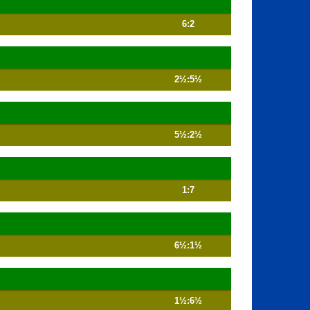
6:2
2½:5½
5½:2½
1:7
6½:1½
1½:6½