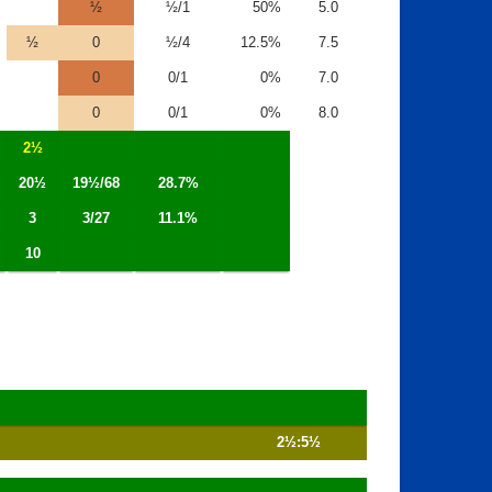
½
½/1
50%
5.0
½
0
½/4
12.5%
7.5
0
0/1
0%
7.0
0
0/1
0%
8.0
2½
20½
19½/68
28.7%
3
3/27
11.1%
10
2½:5½