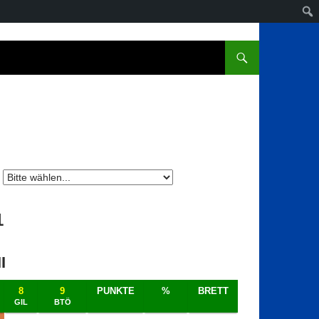
1
I
8
9
PUNKTE
%
BRETT
GIL
BTÖ