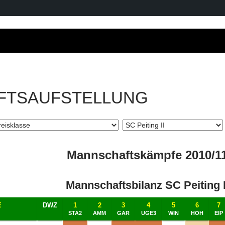
FTSAUFSTELLUNG
Mannschaftskämpfe 2010/1
Mannschaftsbilanz SC Peiting I
E
DWZ
1
2
3
4
5
6
7
STA2
AMM
GAR
UGE3
WIN
HOH
EIP