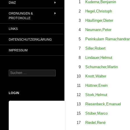
1
Kuderna,Benjamin
DWZ
2
Hegel,Christoph
ORDNUNGEN &
PROTOKOLLE
3
Häußinger,Dieter
LINKS
4
Neumann,Peter
5
Perinkulam Ramachandran
DATENSCHUTZERKLÄRUNG
7
Siller,Robert
IMPRESSUM
8
Lindauer,Helmut
9
Schumacher,Martin
Suchen
10
Knott,Walter
nach:
11
Hüttner,Erwin
LOGIN
12
Stork,Helmut
13
Riesenbeck,Emanuel
Benutzername
15
Stüber,Marco
17
Riedel,René