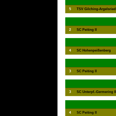
5
TSV Gilching-Argelsried
2
SC Peiting II
4
SC Hohenpeißenberg
3
SC Peiting II
3
SC Unterpf.-Germering II
4
SC Peiting II