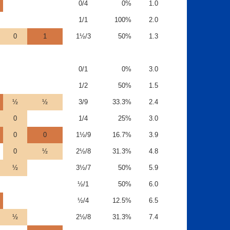
0/4
0%
1.0
1/1
100%
2.0
0
1
1½/3
50%
1.3
0/1
0%
3.0
1/2
50%
1.5
½
½
3/9
33.3%
2.4
0
1/4
25%
3.0
0
0
1½/9
16.7%
3.9
0
½
2½/8
31.3%
4.8
½
3½/7
50%
5.9
½/1
50%
6.0
½/4
12.5%
6.5
½
2½/8
31.3%
7.4