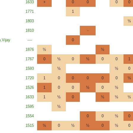
1633
+
0
0
0
0
1771
1
1803
½
1810
-
,Vijay
----
0
1876
½
½
1767
0
½
0
½
0
0
1
1593
½
½
0
1720
1
0
0
0
0
0
½
1526
1
0
0
½
0
½
1633
1
½
0
½
½
½
1595
½
1554
0
0
½
0
1515
½
0
½
½
0
½
0