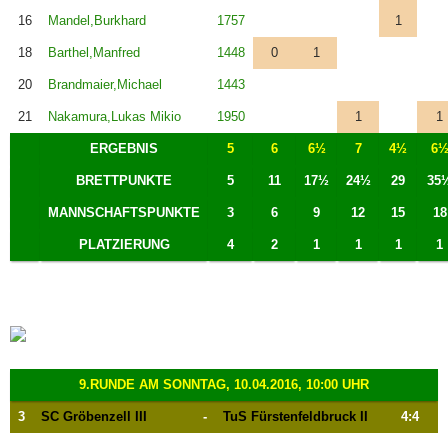
16
Mandel,Burkhard
1757
1
18
Barthel,Manfred
1448
0
1
20
Brandmaier,Michael
1443
21
Nakamura,Lukas Mikio
1950
1
1
ERGEBNIS
5
6
6½
7
4½
6
BRETTPUNKTE
5
11
17½
24½
29
35
MANNSCHAFTSPUNKTE
3
6
9
12
15
18
PLATZIERUNG
4
2
1
1
1
1
9.RUNDE AM SONNTAG, 10.04.2016, 10:00 UHR
3
SC Gröbenzell III
-
TuS Fürstenfeldbruck II
4:4