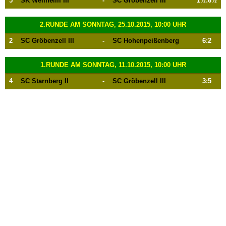
5
SK Weilheim III
-
SC Gröbenzell III
1½:6½
2.RUNDE AM SONNTAG, 25.10.2015, 10:00 UHR
2
SC Gröbenzell III
-
SC Hohenpeißenberg
6:2
1.RUNDE AM SONNTAG, 11.10.2015, 10:00 UHR
4
SC Starnberg II
-
SC Gröbenzell III
3:5