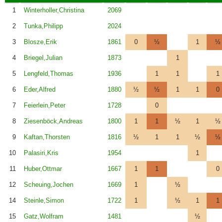
1
Winterholler,Christina
2069
2
Tunka,Philipp
2024
3
Blosze,Erik
1861
0
½
1
½
4
Briegel,Julian
1873
1
5
Lengfeld,Thomas
1936
1
1
1
6
Eder,Alfred
1880
½
½
1
1
0
7
Feierlein,Peter
1728
0
8
Ziesenböck,Andreas
1800
1
1
½
1
½
9
Kaftan,Thorsten
1816
½
1
1
½
½
10
Palasiri,Kris
1954
1
11
Huber,Ottmar
1667
1
1
0
12
Scheuing,Jochen
1669
1
½
14
Steinle,Simon
1722
1
½
1
1
15
Gatz,Wolfram
1481
½