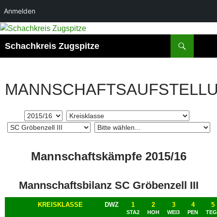
Anmelden
Suchen
Schachkreis Zugspitze
MANNSCHAFTSAUFSTELL
Mannschaftskämpfe 2015/16
Mannschaftsbilanz SC Gröbenzell III
KREISKLASSE
DWZ
1
2
3
4
5
STA2
HOH
WEI3
PEN
TEG