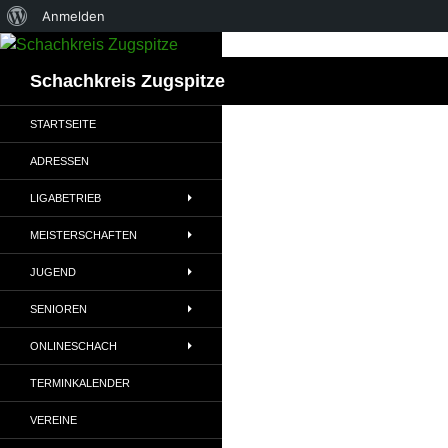
Über
Anmelden
Zum
WordPress
Inhalt
Suchen
Schachkreis Zugspitze
springen
STARTSEITE
ADRESSEN
LIGABETRIEB
MEISTERSCHAFTEN
JUGEND
SENIOREN
ONLINESCHACH
TERMINKALENDER
VEREINE