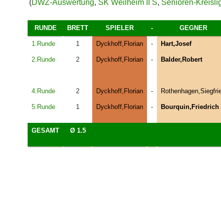
(
DWZ-Auswertung
,
SK Weilheim II S
,
Senioren-Kreisli
RUNDE
BRETT
SPIELER
-
GEGNER
1.Runde
1
Dyckhoff,Florian
-
Hart,Josef
2.Runde
2
Dyckhoff,Florian
-
Balder,Robert
4.Runde
2
Dyckhoff,Florian
-
Rothenhagen,Siegfri
5.Runde
1
Dyckhoff,Florian
-
Bourquin,Friedrich
GESAMT
Ø 1.5