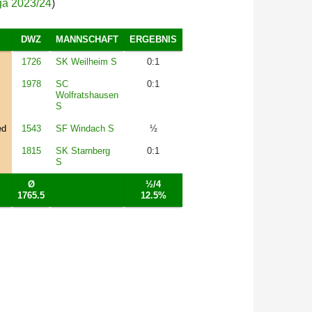
ga 2023/24
)
DWZ
MANNSCHAFT
ERGEBNIS
1726
SK Weilheim S
0:1
1978
SC
0:1
Wolfratshausen
S
ed
1543
SF Windach S
½
1815
SK Starnberg
0:1
S
Ø
½/4
1765.5
12.5%