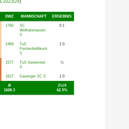
ga 2023/24
)
DWZ
MANNSCHAFT
ERGEBNIS
1760
SC
0:1
Wolfratshausen
S
1469
TuS
1:0
Fürstenfeldbruck
S
1577
TuS Geretsried
½
S
1627
Gautinger SC S
1:0
Ø
2½/4
1608.3
62.5%