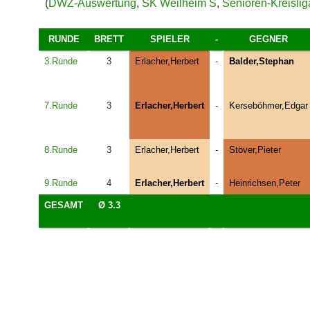
(
DWZ-Auswertung
,
SK Weilheim S
,
Senioren-Kreisli
RUNDE
BRETT
SPIELER
-
GEGNER
3.Runde
3
Erlacher,Herbert
-
Balder,Stephan
7.Runde
3
Erlacher,Herbert
-
Kerseböhmer,Edgar
8.Runde
3
Erlacher,Herbert
-
Stöver,Pieter
9.Runde
4
Erlacher,Herbert
-
Heinrichsen,Peter
GESAMT
Ø 3.3