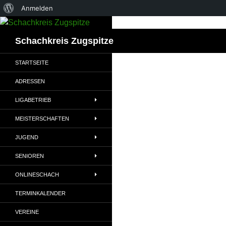
Über
Anmelden
Zum
WordPress
Inhalt
Suchen
Schachkreis Zugspitze
springen
STARTSEITE
ADRESSEN
LIGABETRIEB
MEISTERSCHAFTEN
JUGEND
SENIOREN
ONLINESCHACH
TERMINKALENDER
VEREINE