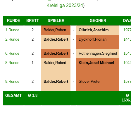
Kreisliga 2023/24
)
RUNDE
BRETT
SPIELER
-
GEGNER
DW
1.Runde
2
Balder,Robert
-
Olbrich,Joachim
197
2.Runde
2
Balder,Robert
-
Dyckhoff,Florian
144
6.Runde
2
Balder,Robert
-
Rothenhagen,Siegfried
154
8.Runde
1
Balder,Robert
-
Klein,Josef Michael
194
9.Runde
2
Balder,Robert
-
Stöver,Pieter
157
GESAMT
Ø 1.8
Ø
1696