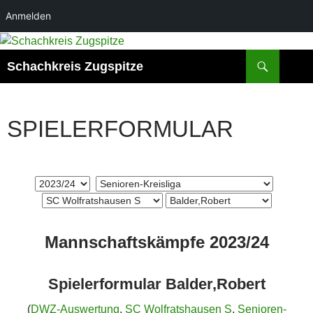
Anmelden
Zum
Inhalt
Suchen
Schachkreis Zugspitze
springen
SPIELERFORMULAR
Mannschaftskämpfe 2023/24
Spielerformular Balder,Robert
(
DWZ-Auswertung
,
SC Wolfratshausen S
,
Senioren-