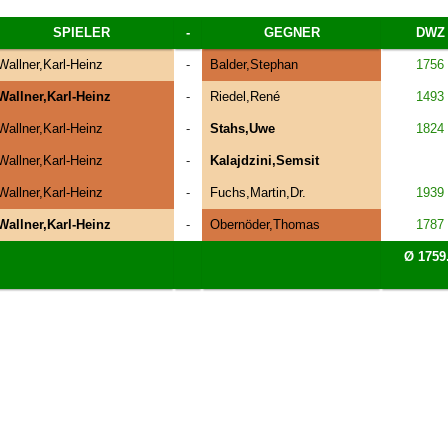
SPIELER
-
GEGNER
DWZ
Wallner,Karl-Heinz
-
Balder,Stephan
1756
Wallner,Karl-Heinz
-
Riedel,René
1493
Wallner,Karl-Heinz
-
Stahs,Uwe
1824
Wallner,Karl-Heinz
-
Kalajdzini,Semsit
Wallner,Karl-Heinz
-
Fuchs,Martin,Dr.
1939
Wallner,Karl-Heinz
-
Obernöder,Thomas
1787
Ø 1759