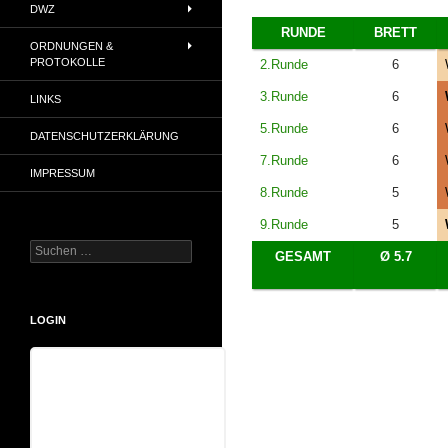
DWZ
RUNDE
BRETT
ORDNUNGEN &
PROTOKOLLE
2.Runde
6
3.Runde
6
LINKS
5.Runde
6
DATENSCHUTZERKLÄRUNG
7.Runde
6
IMPRESSUM
8.Runde
5
9.Runde
5
Suchen
GESAMT
Ø 5.7
nach:
LOGIN
Benutzername