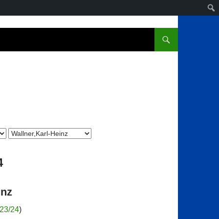
4
inz
023/24
)