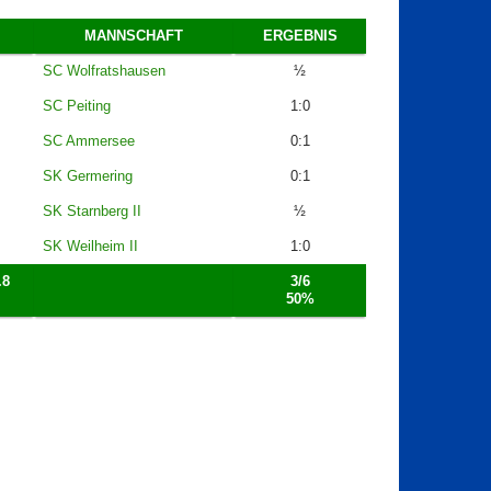
MANNSCHAFT
ERGEBNIS
SC Wolfratshausen
½
SC Peiting
1:0
SC Ammersee
0:1
SK Germering
0:1
SK Starnberg II
½
SK Weilheim II
1:0
.8
3/6
50%