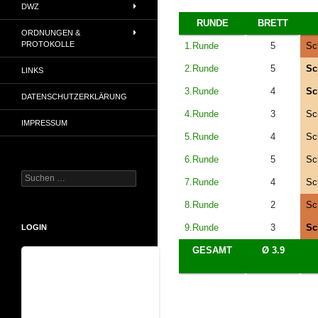
DWZ
RUNDE
BRETT
ORDNUNGEN &
PROTOKOLLE
1.Runde
5
Sc
2.Runde
5
Sc
LINKS
3.Runde
4
Sc
DATENSCHUTZERKLÄRUNG
4.Runde
3
Sc
IMPRESSUM
5.Runde
4
Sc
6.Runde
5
Sc
Suchen
7.Runde
4
Sc
nach:
8.Runde
2
Sc
9.Runde
3
Sc
LOGIN
GESAMT
Ø 3.9
Benutzername