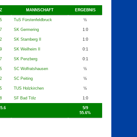
Z
MANNSCHAFT
ERGEBNIS
5
TuS Fürstenfeldbruck
½
7
SK Germering
1:0
2
SK Starnberg II
1:0
9
SK Weilheim II
0:1
7
SK Penzberg
0:1
5
SC Wolfratshausen
½
2
SC Peiting
½
5
TUS Holzkirchen
½
8
SF Bad Tölz
1:0
5.6
5/9
55.6%