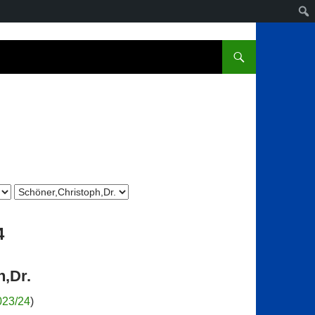
4
h,Dr.
023/24
)