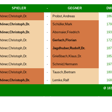
SPIELER
-
GEGNER
DW
höner,Christoph,Dr.
-
Probst,Andreas
186
höner,Christoph,Dr.
-
Schüller,Mark
179
höner,Christoph,Dr.
-
Absmaier,Friedrich
193
höner,Christoph,Dr.
-
Gerlach,Florian
172
höner,Christoph,Dr.
-
Jagdhuber,Rudolf,Dr.
187
höner,Christoph,Dr.
-
Grießbach,Klaus,Dr.
185
höner,Christoph,Dr.
-
Schmid,Hermann
197
höner,Christoph,Dr.
-
Tausch,Bertram
180
höner,Christoph,Dr.
-
Lemke,Ralf
168
Ø 183