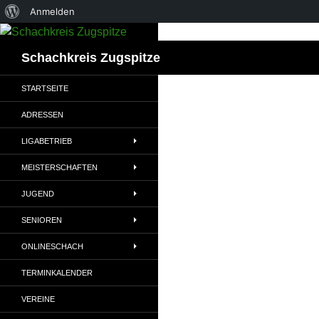
Über
Anmelden
Zum
WordPress
Inhalt
Suchen
Schachkreis Zugspitze
springen
STARTSEITE
ADRESSEN
LIGABETRIEB
MEISTERSCHAFTEN
JUGEND
SENIOREN
ONLINESCHACH
TERMINKALENDER
VEREINE