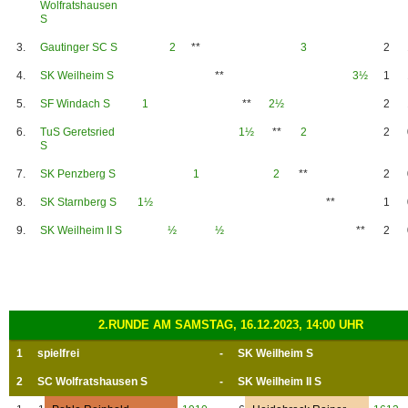
Wolfratshausen
S
3.
Gautinger SC S
2
**
3
2
4.
SK Weilheim S
**
3½
1
5.
SF Windach S
1
**
2½
2
6.
TuS Geretsried
1½
**
2
2
S
7.
SK Penzberg S
1
2
**
2
8.
SK Starnberg S
1½
**
1
9.
SK Weilheim II S
½
½
**
2
2.RUNDE AM SAMSTAG, 16.12.2023, 14:00 UHR
1
spielfrei
-
SK Weilheim S
2
SC Wolfratshausen S
-
SK Weilheim II S