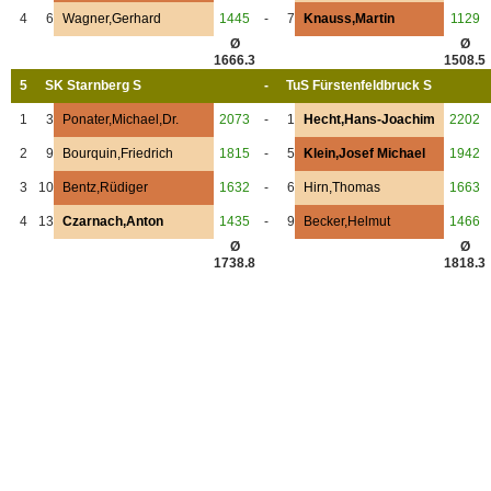
4
6
Wagner,Gerhard
1445
-
7
Knauss,Martin
1129
Ø
Ø
1666.3
1508.5
5
SK Starnberg S
-
TuS Fürstenfeldbruck S
1
3
Ponater,Michael,Dr.
2073
-
1
Hecht,Hans-Joachim
2202
2
9
Bourquin,Friedrich
1815
-
5
Klein,Josef Michael
1942
3
10
Bentz,Rüdiger
1632
-
6
Hirn,Thomas
1663
4
13
Czarnach,Anton
1435
-
9
Becker,Helmut
1466
Ø
Ø
1738.8
1818.3