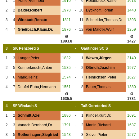
1
1
Pohle,Reinhold
1910
-
6
Heidebreck,Rainer
1613
2
2
Balder,Robert
1978
-
10
Dyckhoff,Florian
1443
3
4
Wittstadt,Renato
1811
-
11
Schneider,Thomas,Dr.
1393
4
7
Grießbach,Klaus,Dr.
1876
-
12
von Malotki,Wulf
1259
Ø
Ø
1893.8
1427
3
SK Penzberg S
-
Gautinger SC S
1
3
Langer,Peter
1832
-
1
Wawra,Jürgen
2140
2
5
Kennerknecht,Anton
1585
-
2
Olbrich,Joachim
1977
3
6
Malik,Heinz
1574
-
7
Heinrichsen,Peter
1627
4
7
Deufel-Euba,Hermann
1551
-
8
Bauer,Thomas
1380
Ø
Ø
1635.5
1781
4
SF Windach S
-
TuS Geretsried S
1
2
Schmitt,Axel
1886
-
1
Klinger,Kurt,Dr.
1691
2
3
Vonach,Bernhard,Dr.
1791
-
2
Martin,Richard
1637
3
5
Rothenhagen,Siegfried
1543
-
3
Stöver,Pieter
1577