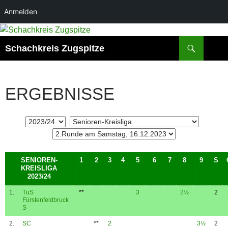
Anmelden
Suchen
Schachkreis Zugspitze
ERGEBNISSE
SENIOREN-
1
2
3
4
5
6
7
8
9
S
KREISLIGA
2023/24
1.
TuS
**
3
2½
2
Fürstenfeldbruck
S
2.
SC
**
2
3½
2