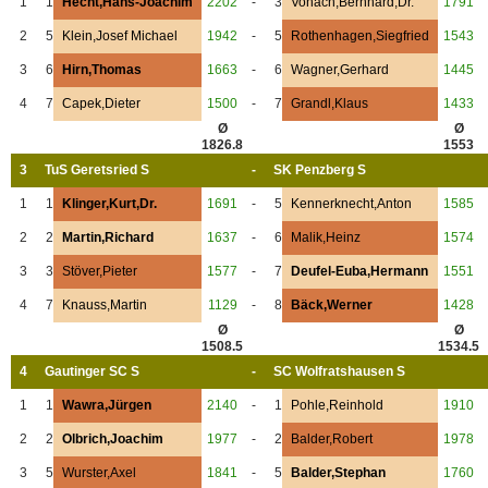
1
1
Hecht,Hans-Joachim
2202
-
3
Vonach,Bernhard,Dr.
1791
2
5
Klein,Josef Michael
1942
-
5
Rothenhagen,Siegfried
1543
3
6
Hirn,Thomas
1663
-
6
Wagner,Gerhard
1445
4
7
Capek,Dieter
1500
-
7
Grandl,Klaus
1433
Ø
Ø
1826.8
1553
3
TuS Geretsried S
-
SK Penzberg S
1
1
Klinger,Kurt,Dr.
1691
-
5
Kennerknecht,Anton
1585
2
2
Martin,Richard
1637
-
6
Malik,Heinz
1574
3
3
Stöver,Pieter
1577
-
7
Deufel-Euba,Hermann
1551
4
7
Knauss,Martin
1129
-
8
Bäck,Werner
1428
Ø
Ø
1508.5
1534.5
4
Gautinger SC S
-
SC Wolfratshausen S
1
1
Wawra,Jürgen
2140
-
1
Pohle,Reinhold
1910
2
2
Olbrich,Joachim
1977
-
2
Balder,Robert
1978
3
5
Wurster,Axel
1841
-
5
Balder,Stephan
1760