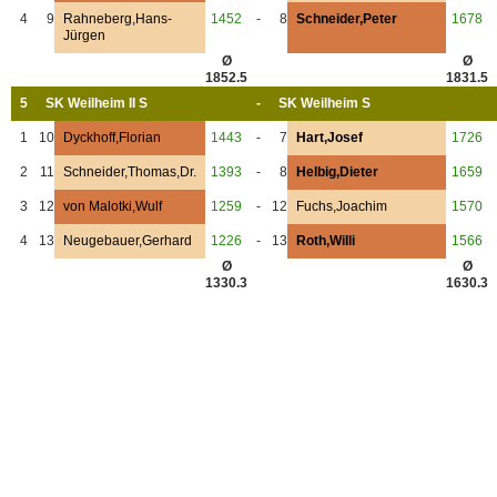
4
9
Rahneberg,Hans-
1452
-
8
Schneider,Peter
1678
Jürgen
Ø
Ø
1852.5
1831.5
5
SK Weilheim II S
-
SK Weilheim S
1
10
Dyckhoff,Florian
1443
-
7
Hart,Josef
1726
2
11
Schneider,Thomas,Dr.
1393
-
8
Helbig,Dieter
1659
3
12
von Malotki,Wulf
1259
-
12
Fuchs,Joachim
1570
4
13
Neugebauer,Gerhard
1226
-
13
Roth,Willi
1566
Ø
Ø
1330.3
1630.3