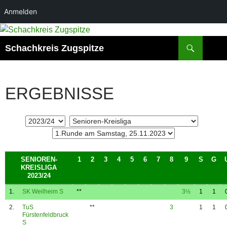
Anmelden
Suchen
Schachkreis Zugspitze
ERGEBNISSE
SENIOREN-
1
2
3
4
5
6
7
8
9
S
G
KREISLIGA
2023/24
1.
SK Weilheim S
**
3½
1
1
2.
TuS
**
3
1
1
Fürstenfeldbruck
S