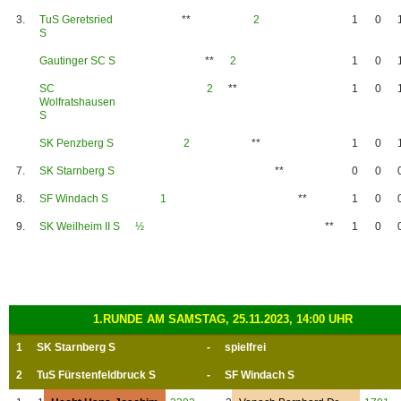
3.
TuS Geretsried
**
2
1
0
S
Gautinger SC S
**
2
1
0
SC
2
**
1
0
Wolfratshausen
S
SK Penzberg S
2
**
1
0
7.
SK Starnberg S
**
0
0
8.
SF Windach S
1
**
1
0
9.
SK Weilheim II S
½
**
1
0
1.RUNDE AM SAMSTAG, 25.11.2023, 14:00 UHR
1
SK Starnberg S
-
spielfrei
2
TuS Fürstenfeldbruck S
-
SF Windach S