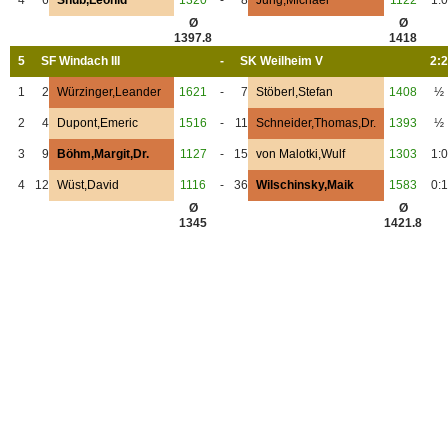
Ø
Ø
1397.8
1418
5
SF Windach III
-
SK Weilheim V
2:2
1
2
Würzinger,Leander
1621
-
7
Stöberl,Stefan
1408
½
2
4
Dupont,Emeric
1516
-
11
Schneider,Thomas,Dr.
1393
½
3
9
Böhm,Margit,Dr.
1127
-
15
von Malotki,Wulf
1303
1:0
4
12
Wüst,David
1116
-
36
Wilschinsky,Maik
1583
0:1
Ø
Ø
1345
1421.8