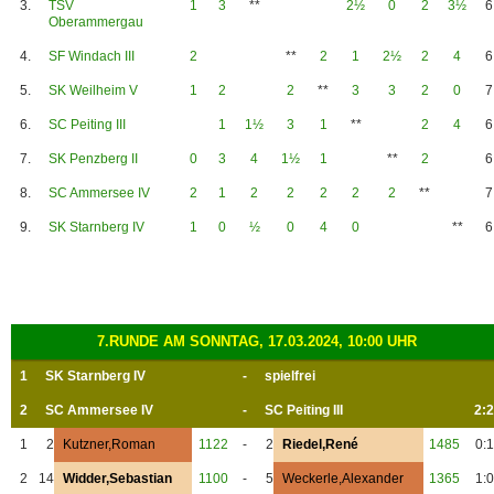
3.
TSV
1
3
**
2½
0
2
3½
6
Oberammergau
4.
SF Windach III
2
**
2
1
2½
2
4
6
5.
SK Weilheim V
1
2
2
**
3
3
2
0
7
6.
SC Peiting III
1
1½
3
1
**
2
4
6
7.
SK Penzberg II
0
3
4
1½
1
**
2
6
8.
SC Ammersee IV
2
1
2
2
2
2
2
**
7
9.
SK Starnberg IV
1
0
½
0
4
0
**
6
7.RUNDE AM SONNTAG, 17.03.2024, 10:00 UHR
1
SK Starnberg IV
-
spielfrei
2
SC Ammersee IV
-
SC Peiting III
2:2
1
2
Kutzner,Roman
1122
-
2
Riedel,René
1485
0:1
2
14
Widder,Sebastian
1100
-
5
Weckerle,Alexander
1365
1:0