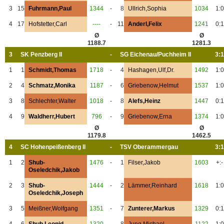
3
15
Fuhrmann,Paul
1344
-
8
Ullrich,Sophia
1034
1:0
4
17
Hofstetter,Carl
----
-
11
Anderl,Felix
1241
0:1
Ø
Ø
1188.7
1281.3
3
SK Penzberg II
-
SG Eichenau/Puchheim II
3:1
1
1
Schmidt,Thomas
1718
-
4
Hashagen,Ulf,Dr.
1492
1:0
2
4
Schmatz,Monika
1187
-
6
Griebenow,Helmut
1537
1:0
3
8
Schlechter,Walter
1018
-
8
Alefs,Heinz
1447
0:1
4
9
Waldherr,Hubert
796
-
9
Griebenow,Erna
1374
1:0
Ø
Ø
1179.8
1462.5
4
SC Hohenpeißenberg II
-
TSV Oberammergau
3:1
1
2
Shub-
1476
-
1
Filser,Jakob
1603
+:-
Oseledchik,Jakob
2
3
Shub-
1444
-
2
Lämmer,Reinhard
1618
1:0
Oseledchik,Joseph
3
5
Meißner,Wolfgang
1351
-
7
Zunterer,Markus
1329
0:1
4
6
Shub,Leonid
1320
-
8
Jung,Michael
1122
1:0