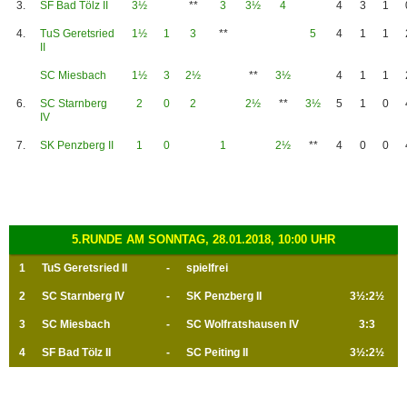
3.
SF Bad Tölz II
3½
**
3
3½
4
4
3
1
4.
TuS Geretsried
1½
1
3
**
5
4
1
1
II
SC Miesbach
1½
3
2½
**
3½
4
1
1
6.
SC Starnberg
2
0
2
2½
**
3½
5
1
0
IV
7.
SK Penzberg II
1
0
1
2½
**
4
0
0
5.RUNDE AM SONNTAG, 28.01.2018, 10:00 UHR
1
TuS Geretsried II
-
spielfrei
2
SC Starnberg IV
-
SK Penzberg II
3½:2½
3
SC Miesbach
-
SC Wolfratshausen IV
3:3
4
SF Bad Tölz II
-
SC Peiting II
3½:2½