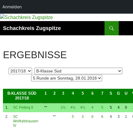
Anmelden
Suchen
Schachkreis Zugspitze
ERGEBNISSE
B-KLASSE SÜD
1
2
3
4
5
6
7
S
G
U
2017/18
1.
SC Peiting II
**
2½
4½
4½
4
5
5
4
0
2.
SC
**
5
3
6
6
4
3
1
Wolfratshausen
IV