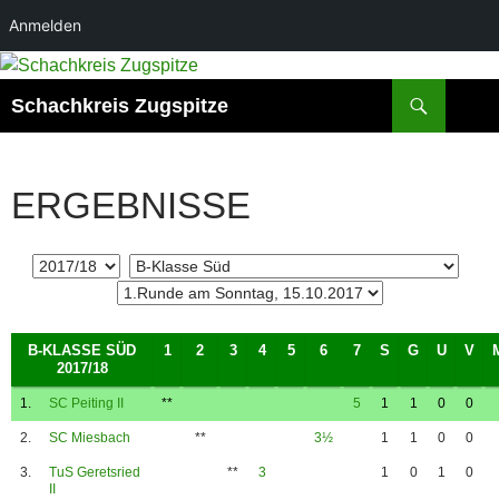
Anmelden
Suchen
Schachkreis Zugspitze
ERGEBNISSE
B-KLASSE SÜD
1
2
3
4
5
6
7
S
G
U
V
2017/18
1.
SC Peiting II
**
5
1
1
0
0
2.
SC Miesbach
**
3½
1
1
0
0
3.
TuS Geretsried
**
3
1
0
1
0
II