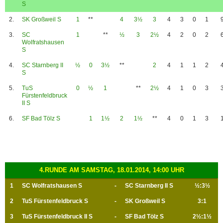
S
2.
SK Großweil S
1
**
4
3½
3
4
3
0
1
3.
SC
1
**
½
3
2½
4
2
0
2
Wolfratshausen
S
4.
SC Starnberg II
½
0
3½
**
2
4
1
1
2
S
5.
TuS
0
½
1
**
2½
4
1
0
3
Fürstenfeldbruck
II S
6.
SF Bad Tölz S
1
1½
2
1½
**
4
0
1
3
4.RUNDE AM SAMSTAG, 18.01.2014, 14:00 UHR
1
SC Wolfratshausen S
-
SC Starnberg II S
½:3½
2
TuS Fürstenfeldbruck S
-
SK Großweil S
3:1
3
TuS Fürstenfeldbruck II S
-
SF Bad Tölz S
2½:1½