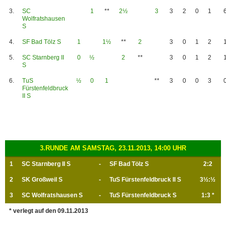
3.
SC
1
**
2½
3
3
2
0
1
Wolfratshausen
S
4.
SF Bad Tölz S
1
1½
**
2
3
0
1
2
5.
SC Starnberg II
0
½
2
**
3
0
1
2
S
6.
TuS
½
0
1
**
3
0
0
3
Fürstenfeldbruck
II S
3.RUNDE AM SAMSTAG, 23.11.2013, 14:00 UHR
1
SC Starnberg II S
-
SF Bad Tölz S
2:2
2
SK Großweil S
-
TuS Fürstenfeldbruck II S
3½:½
3
SC Wolfratshausen S
-
TuS Fürstenfeldbruck S
1:3 *
* verlegt auf den 09.11.2013