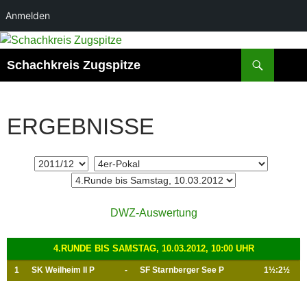
Anmelden
Zum
Inhalt
Suchen
Schachkreis Zugspitze
springen
ERGEBNISSE
DWZ-Auswertung
4.RUNDE BIS SAMSTAG, 10.03.2012, 10:00 UHR
1
SK Weilheim II P
-
SF Starnberger See P
1½:2½