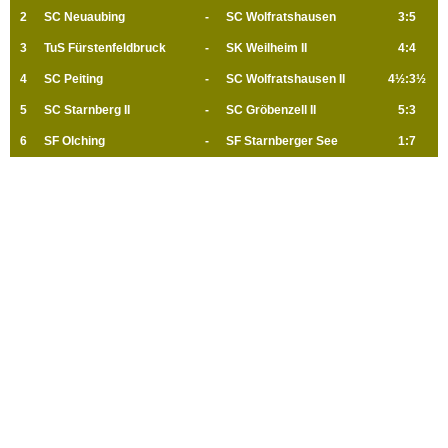
2
SC Neuaubing
-
SC Wolfratshausen
3:5
3
TuS Fürstenfeldbruck
-
SK Weilheim II
4:4
4
SC Peiting
-
SC Wolfratshausen II
4½:3½
5
SC Starnberg II
-
SC Gröbenzell II
5:3
6
SF Olching
-
SF Starnberger See
1:7