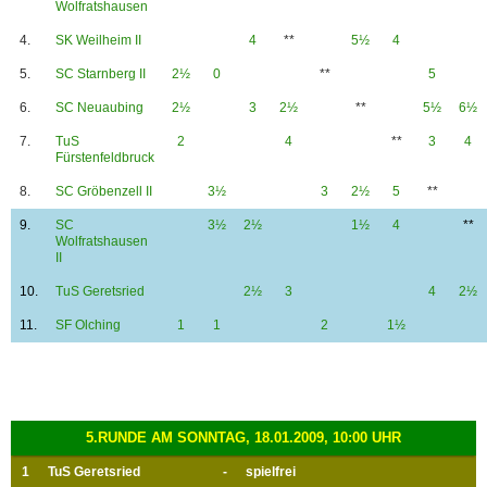
Wolfratshausen
4.
SK Weilheim II
4
**
5½
4
5.
SC Starnberg II
2½
0
**
5
6.
SC Neuaubing
2½
3
2½
**
5½
6½
7.
TuS
2
4
**
3
4
Fürstenfeldbruck
8.
SC Gröbenzell II
3½
3
2½
5
**
9.
SC
3½
2½
1½
4
**
Wolfratshausen
II
10.
TuS Geretsried
2½
3
4
2½
11.
SF Olching
1
1
2
1½
5.RUNDE AM SONNTAG, 18.01.2009, 10:00 UHR
1
TuS Geretsried
-
spielfrei