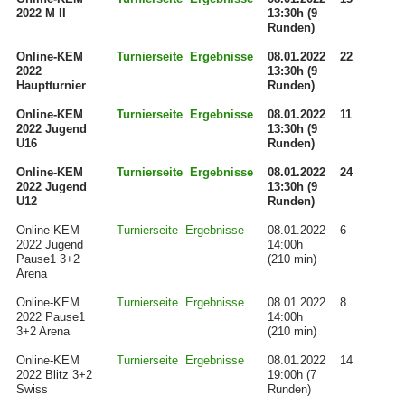
2022 M II
13:30h (9
Runden)
Online-KEM
Turnierseite
Ergebnisse
08.01.2022
22
2022
13:30h (9
Hauptturnier
Runden)
Online-KEM
Turnierseite
Ergebnisse
08.01.2022
11
2022 Jugend
13:30h (9
U16
Runden)
Online-KEM
Turnierseite
Ergebnisse
08.01.2022
24
2022 Jugend
13:30h (9
U12
Runden)
Online-KEM
Turnierseite
Ergebnisse
08.01.2022
6
2022 Jugend
14:00h
Pause1 3+2
(210 min)
Arena
Online-KEM
Turnierseite
Ergebnisse
08.01.2022
8
2022 Pause1
14:00h
3+2 Arena
(210 min)
Online-KEM
Turnierseite
Ergebnisse
08.01.2022
14
2022 Blitz 3+2
19:00h (7
Swiss
Runden)