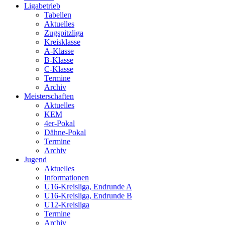
Ligabetrieb
Tabellen
Aktuelles
Zugspitzliga
Kreisklasse
A-Klasse
B-Klasse
C-Klasse
Termine
Archiv
Meisterschaften
Aktuelles
KEM
4er-Pokal
Dähne-Pokal
Termine
Archiv
Jugend
Aktuelles
Informationen
U16-Kreisliga, Endrunde A
U16-Kreisliga, Endrunde B
U12-Kreisliga
Termine
Archiv