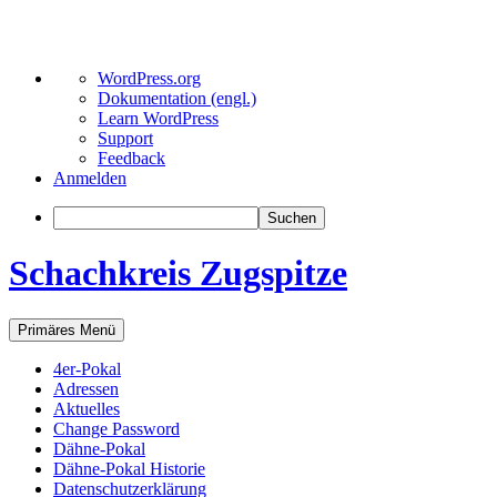
Über
WordPress.org
WordPress
Dokumentation (engl.)
Learn WordPress
Support
Feedback
Anmelden
Suchen
Schachkreis Zugspitze
Suchen
Zum
Primäres Menü
Inhalt
springen
4er-Pokal
Adressen
Aktuelles
Change Password
Dähne-Pokal
Dähne-Pokal Historie
Datenschutzerklärung