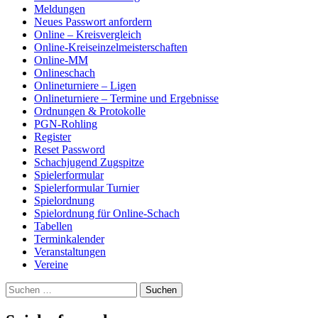
Meldungen
Neues Passwort anfordern
Online – Kreisvergleich
Online-Kreiseinzelmeisterschaften
Online-MM
Onlineschach
Onlineturniere – Ligen
Onlineturniere – Termine und Ergebnisse
Ordnungen & Protokolle
PGN-Rohling
Register
Reset Password
Schachjugend Zugspitze
Spielerformular
Spielerformular Turnier
Spielordnung
Spielordnung für Online-Schach
Tabellen
Terminkalender
Veranstaltungen
Vereine
Suchen
nach: