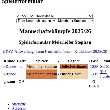
Spielerformular
Mannschaftskämpfe 2025/26
Spielerformular Meierhöfer,Stephan
(
DWZ-Auswertung
,
Turm Untermühlhausen
,
Kreisklasse 2025/26
)
Runde
Brett
Spieler
-
Gegner
DWZ
Man
5.Runde
6
Meierhöfer,Stephan
-
Dolle,Ferdinand
1609
SC Mi
TuS
6.Runde
6
Meierhöfer,Stephan
-
Huber,Dorit
1504
Fürst
gesamt
Ø 6
Ø
1556.5
Startseite
Adressen