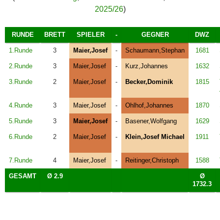
2025/26
)
RUNDE
BRETT
SPIELER
-
GEGNER
DWZ
1.Runde
3
Maier,Josef
-
Schaumann,Stephan
1681
2.Runde
3
Maier,Josef
-
Kurz,Johannes
1632
3.Runde
2
Maier,Josef
-
Becker,Dominik
1815
4.Runde
3
Maier,Josef
-
Ohlhof,Johannes
1870
5.Runde
3
Maier,Josef
-
Basener,Wolfgang
1629
6.Runde
2
Maier,Josef
-
Klein,Josef Michael
1911
7.Runde
4
Maier,Josef
-
Reitinger,Christoph
1588
GESAMT
Ø 2.9
Ø
1732.3