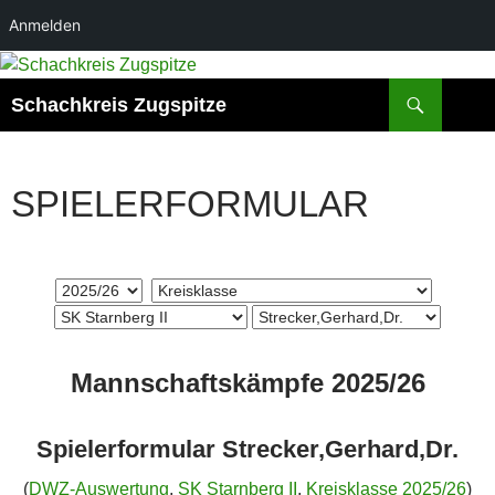
Anmelden
Zum
Inhalt
Suchen
Schachkreis Zugspitze
springen
SPIELERFORMULAR
Mannschaftskämpfe 2025/26
Spielerformular Strecker,Gerhard,Dr.
(
DWZ-Auswertung
,
SK Starnberg II
,
Kreisklasse 2025/26
)