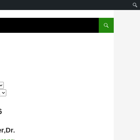
6
r,Dr.