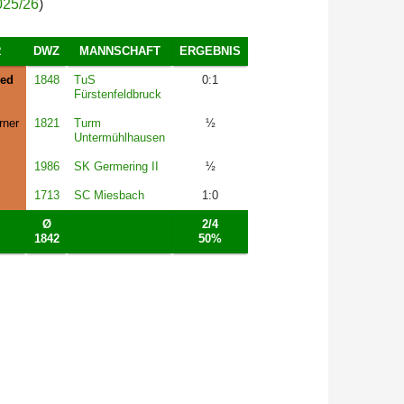
025/26
)
R
DWZ
MANNSCHAFT
ERGEBNIS
ied
1848
TuS
0:1
Fürstenfeldbruck
rner
1821
Turm
½
Untermühlhausen
1986
SK Germering II
½
1713
SC Miesbach
1:0
Ø
2/4
1842
50%