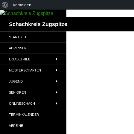
Über
Anmelden
Zum
WordPress
Inhalt
Suchen
Schachkreis Zugspitze
springen
STARTSEITE
ADRESSEN
LIGABETRIEB
MEISTERSCHAFTEN
JUGEND
SENIOREN
ONLINESCHACH
TERMINKALENDER
VEREINE