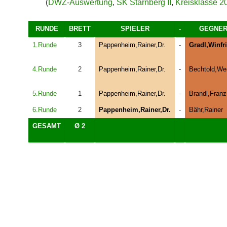
(
DWZ-Auswertung
,
SK Starnberg II
,
Kreisklasse 2
RUNDE
BRETT
SPIELER
-
GEGNE
1.Runde
3
Pappenheim,Rainer,Dr.
-
Gradl,Winfr
4.Runde
2
Pappenheim,Rainer,Dr.
-
Bechtold,We
5.Runde
1
Pappenheim,Rainer,Dr.
-
Brandl,Franz
6.Runde
2
Pappenheim,Rainer,Dr.
-
Bähr,Rainer
GESAMT
Ø 2