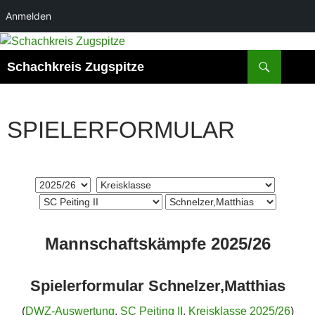
Anmelden
Zum
Inhalt
Suchen
Schachkreis Zugspitze
springen
SPIELERFORMULAR
Mannschaftskämpfe 2025/26
Spielerformular Schnelzer,Matthias
(
DWZ-Auswertung
,
SC Peiting II
,
Kreisklasse 2025/26
)