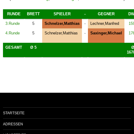
RUNDE
BRETT
SPIELER
-
GEGNER
D
3.Runde
5
Schnelzer,Matthias
-
Lechner,Manfred
15
4.Runde
5
Schnelzer,Matthias
-
Saxinger,Michael
17
GESAMT
Ø 5
167
STARTSEITE
ADRESSEN