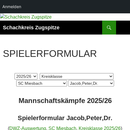
Anmelden
Zum
Inhalt
Suchen
Schachkreis Zugspitze
springen
SPIELERFORMULAR
Mannschaftskämpfe 2025/26
Spielerformular Jacob,Peter,Dr.
(
DWZ-Auswertung
,
SC Miesbach
,
Kreisklasse 2025/26
)