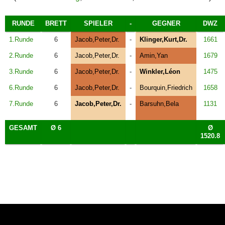
RUNDE
BRETT
SPIELER
-
GEGNER
DWZ
1.Runde
6
Jacob,Peter,Dr.
-
Klinger,Kurt,Dr.
1661
2.Runde
6
Jacob,Peter,Dr.
-
Amin,Yan
1679
3.Runde
6
Jacob,Peter,Dr.
-
Winkler,Léon
1475
6.Runde
6
Jacob,Peter,Dr.
-
Bourquin,Friedrich
1658
7.Runde
6
Jacob,Peter,Dr.
-
Barsuhn,Bela
1131
GESAMT
Ø 6
Ø
1520.8