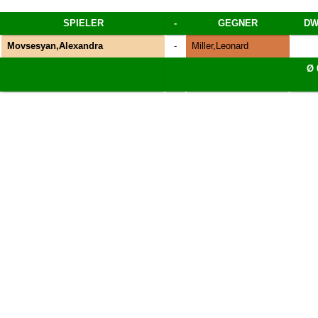
SPIELER
-
GEGNER
DW
Movsesyan,Alexandra
-
Miller,Leonard
Ø 