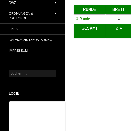
DWZ
RUNDE
BRETT
ORDNUNGEN &
PROTOKOLLE
3.Runde
4
GESAMT
Ø 4
LINKS
DATENSCHUTZERKLÄRUNG
IMPRESSUM
Suchen
nach:
LOGIN
Benutzername