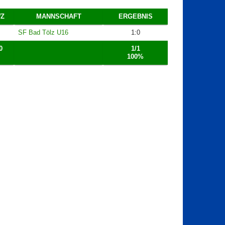
Z
MANNSCHAFT
ERGEBNIS
SF Bad Tölz U16
1:0
0
1/1
100%