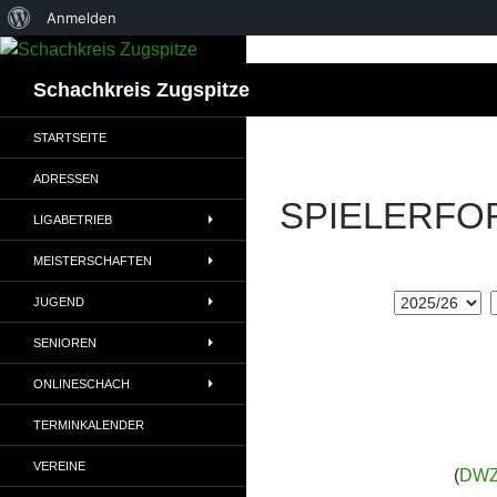
Über
Anmelden
WordPress
Suchen
Schachkreis Zugspitze
STARTSEITE
ADRESSEN
SPIELERFO
LIGABETRIEB
MEISTERSCHAFTEN
JUGEND
SENIOREN
ONLINESCHACH
TERMINKALENDER
VEREINE
(
DWZ