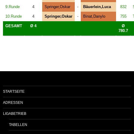
9.Runde
4
Springer,Oskar
-
Bäuerlein,Luca
832
10.Runde
4
Springer,Oskar
-
Binat,Danylo
755
GESAMT
Ø 4
Ø
780.7
STARTSEITE
ADRESSEN
LIGABETRIEB
TABELLEN