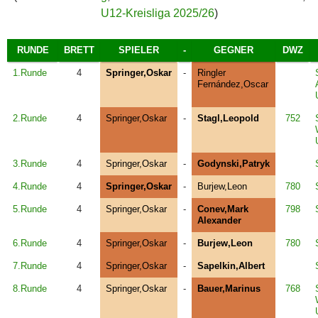
U12-Kreisliga 2025/26
)
RUNDE
BRETT
SPIELER
-
GEGNER
DWZ
1.Runde
4
Springer,Oskar
-
Ringler
Fernández,Oscar
2.Runde
4
Springer,Oskar
-
Stagl,Leopold
752
3.Runde
4
Springer,Oskar
-
Godynski,Patryk
4.Runde
4
Springer,Oskar
-
Burjew,Leon
780
5.Runde
4
Springer,Oskar
-
Conev,Mark
798
Alexander
6.Runde
4
Springer,Oskar
-
Burjew,Leon
780
7.Runde
4
Springer,Oskar
-
Sapelkin,Albert
8.Runde
4
Springer,Oskar
-
Bauer,Marinus
768