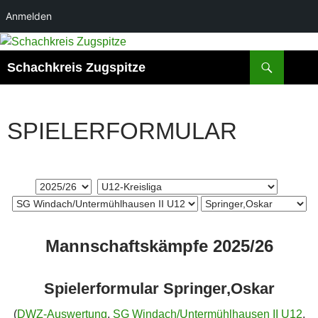
Anmelden
Zum
Inhalt
Suchen
Schachkreis Zugspitze
springen
SPIELERFORMULAR
Mannschaftskämpfe 2025/26
Spielerformular Springer,Oskar
(
DWZ-Auswertung
,
SG Windach/Untermühlhausen II U12
,