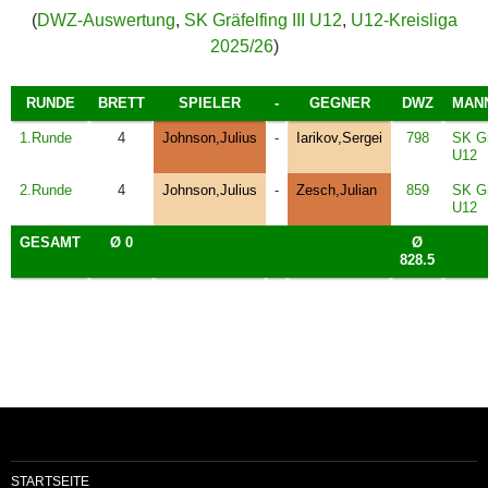
(
DWZ-Auswertung
,
SK Gräfelfing III U12
,
U12-Kreisliga
2025/26
)
RUNDE
BRETT
SPIELER
-
GEGNER
DWZ
MAN
1.Runde
4
Johnson,Julius
-
Iarikov,Sergei
798
SK Gr
U12
2.Runde
4
Johnson,Julius
-
Zesch,Julian
859
SK Gr
U12
GESAMT
Ø 0
Ø
828.5
STARTSEITE