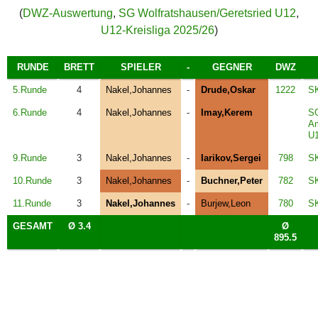
(
DWZ-Auswertung
,
SG Wolfratshausen/Geretsried U12
,
U12-Kreisliga 2025/26
)
RUNDE
BRETT
SPIELER
-
GEGNER
DWZ
5.Runde
4
Nakel,Johannes
-
Drude,Oskar
1222
SK
6.Runde
4
Nakel,Johannes
-
Imay,Kerem
S
Am
U
9.Runde
3
Nakel,Johannes
-
Iarikov,Sergei
798
SK
10.Runde
3
Nakel,Johannes
-
Buchner,Peter
782
SK
11.Runde
3
Nakel,Johannes
-
Burjew,Leon
780
SK
GESAMT
Ø 3.4
Ø
895.5