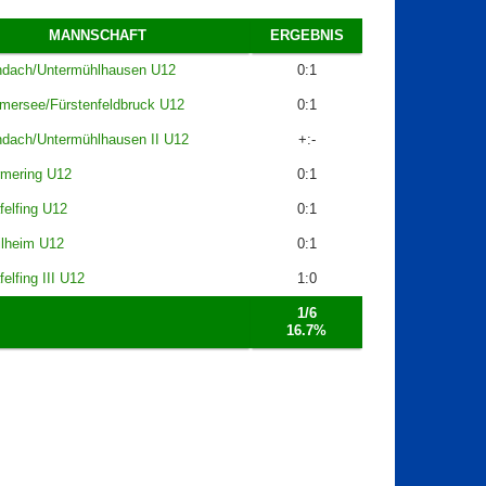
MANNSCHAFT
ERGEBNIS
dach/Untermühlhausen U12
0:1
ersee/Fürstenfeldbruck U12
0:1
dach/Untermühlhausen II U12
+:-
mering U12
0:1
felfing U12
0:1
lheim U12
0:1
elfing III U12
1:0
1/6
16.7%