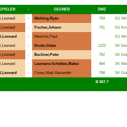
SPIELER
-
GEGNER
DWZ
ï,Leonard
-
Wehling,Ryan
769
SG Win
ï,Leonard
-
Fischer,Johann
741
SG Amm
ï,Leonard
-
Henrichs,Paul
SG Win
ï,Leonard
-
Drude,Oskar
1222
SK Ger
ï,Leonard
-
Buchner,Peter
782
SK Grä
ï,Leonard
-
Laureano-Schelten,Mateo
894
SK Wei
ï,Leonard
-
Conev,Mark Alexander
798
SK Gräf
Ø 867.7