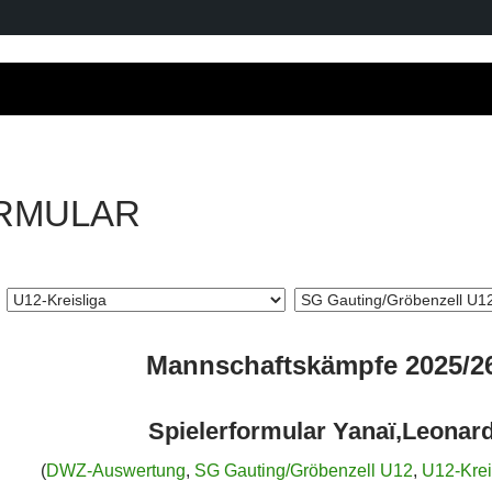
RMULAR
Mannschaftskämpfe 2025/2
Spielerformular Yanaï,Leonar
(
DWZ-Auswertung
,
SG Gauting/Gröbenzell U12
,
U12-Krei