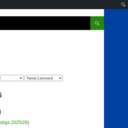
6
d
sliga 2025/26
)