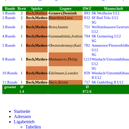
Runde
Brett
Spieler
-
Gegner
DWZ
Mannschaft
1.Runde
2
Boch,Matheo
-
Grunert,Dominik
993
SK Weilheim U12
2.Runde
2
Boch,Matheo
-
Bäuerlein,Luca
832
SF Bad Tölz U12
SG
3.Runde
2
Boch,Matheo
-
Beier,Jasmin
751
Wolfratshausen/Geretsr
U12
4.Runde
1
Boch,Matheo
-
Gummadidala,Joshini
794
SK Germering U12
SG
5.Runde
1
Boch,Matheo
-
Oberniedermayr,Karl
782
Ammersee/Fürstenfeldb
U12
SG
9.Runde
1
Boch,Matheo
-
Madzarevic,Philip
1213
Windach/Untermühlhau
U12
SG
10.Runde
1
Boch,Matheo
-
Edelmann,Leander
859
Windach/Untermühlhau
II U12
11.Runde
1
Boch,Matheo
-
Dacic,Kerim
757
SK Gräfelfing II U12
gesamt
Ø
Ø
1.4
872.6
Startseite
Adressen
Ligabetrieb
Tabellen