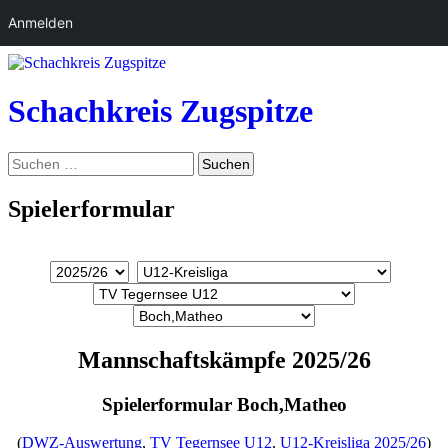
Anmelden
Zum
Inhalt
springen
Schachkreis Zugspitze
Suchen
Suchen
nach:
Spielerformular
Mannschaftskämpfe 2025/26
Spielerformular Boch,Matheo
(
DWZ-Auswertung
,
TV Tegernsee U12
,
U12-Kreisliga 2025/26
)