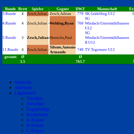
Runde
Brett
Spieler
-
Gegner
DWZ
Mannschaft
Er
3.Runde
4
Zesch,Julian
-
Zesch,Adrian
779
SK Gräfelfing U12
SG
4.Runde
4
Zesch,Julian
-
Wehling,Ryan
769
Windach/Untermühlhausen
U12
SG
5.Runde
3
Zesch,Julian
-
Henrichs,Paul
Windach/Untermühlhausen
II U12
Sifonte,Antonio
11.Runde
4
Zesch,Julian
-
749
TV Tegernsee U12
Armando
gesamt
Ø
Ø
3.5
765.7
Startseite
Adressen
Ligabetrieb
Tabellen
Aktuelles
Zugspitzliga
Kreisklasse
A-Klasse
B-Klasse
C-Klasse