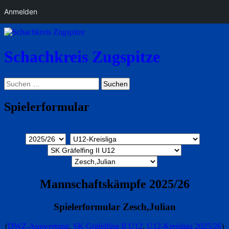
Anmelden
Schachkreis Zugspitze
Suchen
Suchen
nach:
Spielerformular
Mannschaftskämpfe 2025/26
Spielerformular Zesch,Julian
(
DWZ-Auswertung
,
SK Gräfelfing II U12
,
U12-Kreisliga 2025/26
)