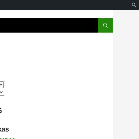
6
kas