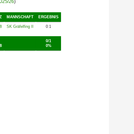
2025/26
)
Z
MANNSCHAFT
ERGEBNIS
8
SK Gräfelfing II
0:1
0/1
8
0%