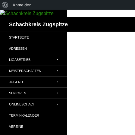
Über
Anmelden
Zum
WordPress
Inhalt
Suchen
Schachkreis Zugspitze
springen
STARTSEITE
ADRESSEN
LIGABETRIEB
MEISTERSCHAFTEN
JUGEND
SENIOREN
ONLINESCHACH
TERMINKALENDER
VEREINE