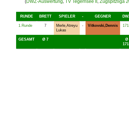
(
DWZ-Auswertung
,
TV Tegernsee II
,
Zugspitzliga 
RUNDE
BRETT
SPIELER
-
GEGNER
DW
1.Runde
7
Merle,Atreyu
-
Vitkovski,Dennis
171
Lukas
GESAMT
Ø 7
Ø
171