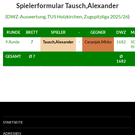
Spielerformular Tausch,Alexander
(
DWZ-Auswertung
,
TUS Holzkirchen
,
Zugspitzliga 2025/26
)
RUNDE
BRETT
SPIELER
-
GEGNER
DWZ
M
9.Runde
7
Tausch,Alexander
-
Cerpnjak,Mirko
1682
SC
III
GESAMT
Ø 7
Ø
1682
STARTSEITE
ADRESSEN