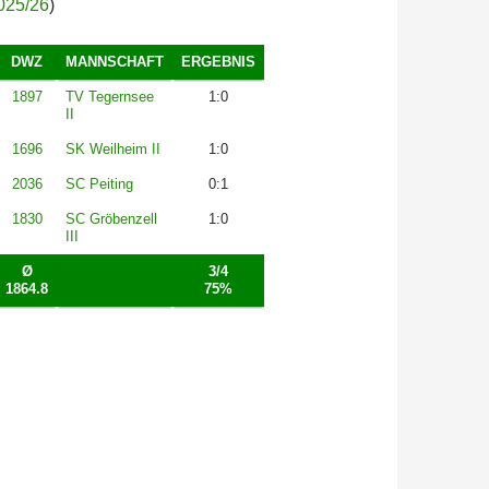
025/26
)
DWZ
MANNSCHAFT
ERGEBNIS
1897
TV Tegernsee
1:0
II
1696
SK Weilheim II
1:0
2036
SC Peiting
0:1
1830
SC Gröbenzell
1:0
III
Ø
3/4
1864.8
75%