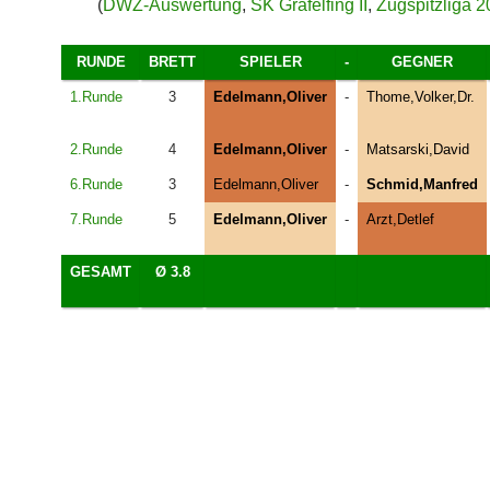
(
DWZ-Auswertung
,
SK Gräfelfing II
,
Zugspitzliga 2
RUNDE
BRETT
SPIELER
-
GEGNER
1.Runde
3
Edelmann,Oliver
-
Thome,Volker,Dr.
2.Runde
4
Edelmann,Oliver
-
Matsarski,David
6.Runde
3
Edelmann,Oliver
-
Schmid,Manfred
7.Runde
5
Edelmann,Oliver
-
Arzt,Detlef
GESAMT
Ø 3.8