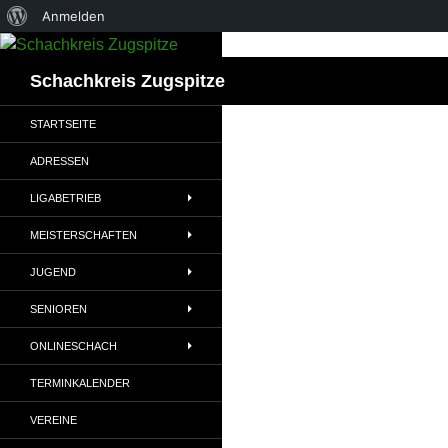
Über
Anmelden
Zum
WordPress
Inhalt
Suchen
Schachkreis Zugspitze
springen
STARTSEITE
ADRESSEN
LIGABETRIEB
MEISTERSCHAFTEN
JUGEND
SENIOREN
ONLINESCHACH
TERMINKALENDER
VEREINE