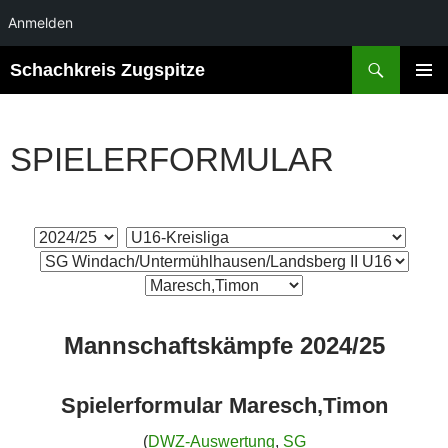
Anmelden
Suchen
Schachkreis Zugspitze
ZUM
PRIMÄR
INHALT
MENÜ
SPRINGEN
SPIELERFORMULAR
Mannschaftskämpfe 2024/25
Spielerformular Maresch,Timon
(
DWZ-Auswertung
,
SG