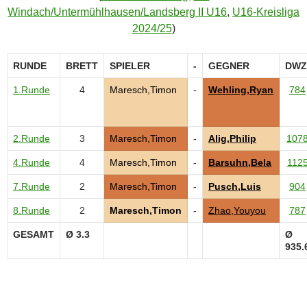
Windach/Untermühlhausen/Landsberg II U16
,
U16-Kreisliga
2024/25
)
RUNDE
BRETT
SPIELER
-
GEGNER
DWZ
1.Runde
4
Maresch,Timon
-
Wehling,Ryan
784
2.Runde
3
Maresch,Timon
-
Alig,Philip
107
4.Runde
4
Maresch,Timon
-
Barsuhn,Bela
112
7.Runde
2
Maresch,Timon
-
Pusch,Luis
904
8.Runde
2
Maresch,Timon
-
Zhao,Youyou
787
GESAMT
Ø 3.3
Ø
935.