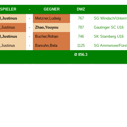
SPIELER
-
GEGNER
DWZ
,Justinus
-
Metzner,Ludwig
767
SG Windach/Unterm
,Justinus
-
Zhao,Youyou
787
Gautinger SC U16
,Justinus
-
Bucher,Rohan
746
SK Starnberg U16
,Justinus
-
Barsuhn,Bela
1125
SG Ammersee/Fürst
Ø 856.3