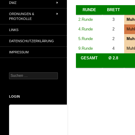
DWZ
RUNDE
BRETT
ORDNUNGEN &
PROTOKOLLE
2.Runde
3
Muhl
4.Runde
2
Muhl
LINKS
5.Runde
2
Muhl
DATENSCHUTZERKLÄRUNG
9.Runde
4
Muhl
IMPRESSUM
GESAMT
Ø 2.8
Suchen
nach:
LOGIN
Benutzername