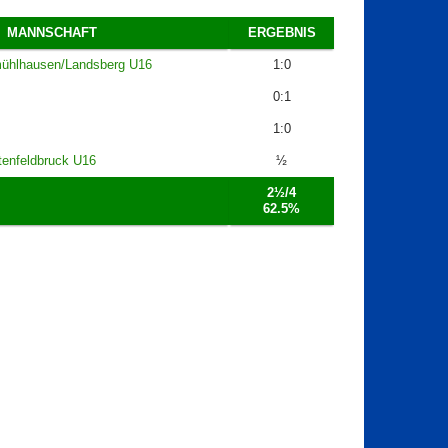
MANNSCHAFT
ERGEBNIS
ühlhausen/Landsberg U16
1:0
0:1
1:0
enfeldbruck U16
½
2½/4
62.5%