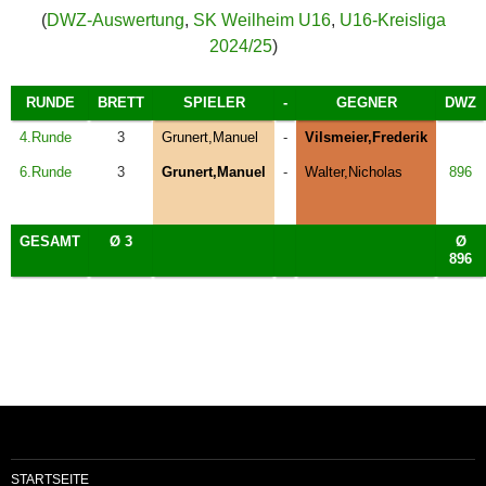
(
DWZ-Auswertung
,
SK Weilheim U16
,
U16-Kreisliga
2024/25
)
RUNDE
BRETT
SPIELER
-
GEGNER
DWZ
4.Runde
3
Grunert,Manuel
-
Vilsmeier,Frederik
6.Runde
3
Grunert,Manuel
-
Walter,Nicholas
896
GESAMT
Ø 3
Ø
896
STARTSEITE