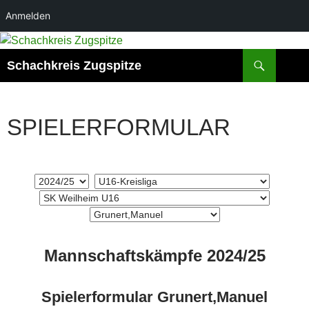
Anmelden
Zum
Inhalt
Suchen
Schachkreis Zugspitze
springen
SPIELERFORMULAR
Mannschaftskämpfe 2024/25
Spielerformular Grunert,Manuel