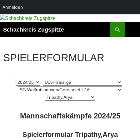
Anmelden
Zum
Inhalt
Suchen
Schachkreis Zugspitze
springen
SPIELERFORMULAR
Mannschaftskämpfe 2024/25
Spielerformular Tripathy,Arya