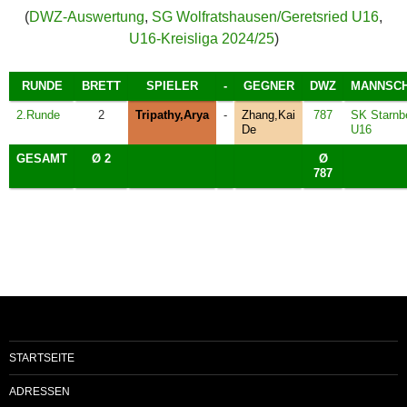
(
DWZ-Auswertung
,
SG Wolfratshausen/Geretsried U16
,
U16-Kreisliga 2024/25
)
RUNDE
BRETT
SPIELER
-
GEGNER
DWZ
MANNSC
2.Runde
2
Tripathy,Arya
-
Zhang,Kai
787
SK Starnb
De
U16
GESAMT
Ø 2
Ø
787
STARTSEITE
ADRESSEN