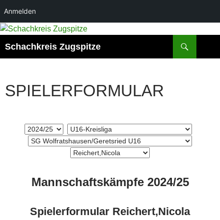
Anmelden
Zum
Inhalt
Suchen
Schachkreis Zugspitze
springen
SPIELERFORMULAR
Mannschaftskämpfe 2024/25
Spielerformular Reichert,Nicola