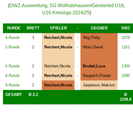
(
DWZ-Auswertung
,
SG Wolfratshausen/Geretsried U16
,
U16-Kreisliga 2024/25
)
RUNDE
BRETT
SPIELER
-
GEGNER
DWZ
4.Runde
3
Reichert,Nicola
-
Alig,Philip
1078
5.Runde
2
Reichert,Nicola
-
Wüst,David
1161
6.Runde
2
Reichert,Nicola
-
Bruttel,Luca
1306
8.Runde
2
Reichert,Nicola
-
Rauprich,Florian
1090
9.Runde
2
Reichert,Nicola
-
Janjetovic,Maksim
GESAMT
Ø 2.2
Ø
1158.8