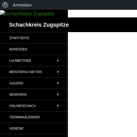
Über
Anmelden
Zum
WordPress
Inhalt
Suchen
Schachkreis Zugspitze
springen
STARTSEITE
ADRESSEN
LIGABETRIEB
MEISTERSCHAFTEN
JUGEND
SENIOREN
ONLINESCHACH
TERMINKALENDER
VEREINE