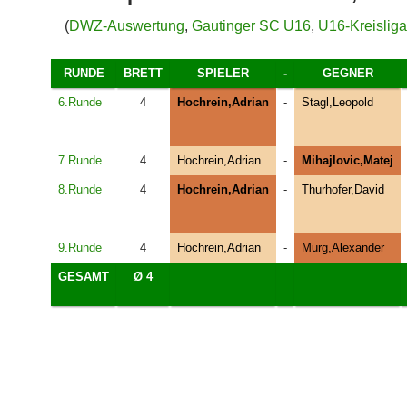
(
DWZ-Auswertung
,
Gautinger SC U16
,
U16-Kreislig
RUNDE
BRETT
SPIELER
-
GEGNER
6.Runde
4
Hochrein,Adrian
-
Stagl,Leopold
7.Runde
4
Hochrein,Adrian
-
Mihajlovic,Matej
8.Runde
4
Hochrein,Adrian
-
Thurhofer,David
9.Runde
4
Hochrein,Adrian
-
Murg,Alexander
GESAMT
Ø 4