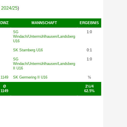
a 2024/25
)
DWZ
MANNSCHAFT
ERGEBNIS
SG
1:0
Windach/Untermühlhausen/Landsberg
U16
SK Starnberg U16
0:1
SG
1:0
Windach/Untermühlhausen/Landsberg
II U16
1149
SK Germering II U16
½
Ø
2½/4
1149
62.5%