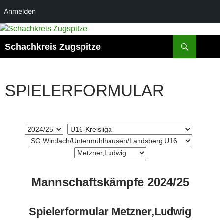
Anmelden
Zum
Inhalt
Suchen
Schachkreis Zugspitze
springen
SPIELERFORMULAR
Mannschaftskämpfe 2024/25
Spielerformular Metzner,Ludwig