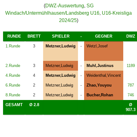
(
DWZ-Auswertung
,
SG
Windach/Untermühlhausen/Landsberg U16
,
U16-Kreisliga
2024/25
)
RUNDE
BRETT
SPIELER
-
GEGNER
DWZ
1.Runde
3
Metzner,Ludwig
-
Wetzl,Josef
2.Runde
3
Metzner,Ludwig
-
Muhl,Justinus
1189
4.Runde
4
Metzner,Ludwig
-
Weidenthal,Vincent
6.Runde
2
Metzner,Ludwig
-
Zhao,Youyou
787
8.Runde
2
Metzner,Ludwig
-
Bucher,Rohan
746
GESAMT
Ø 2.8
Ø
907.3