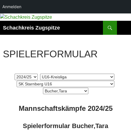
Anmelden
Zum
Inhalt
Suchen
Schachkreis Zugspitze
springen
SPIELERFORMULAR
Mannschaftskämpfe 2024/25
Spielerformular Bucher,Tara