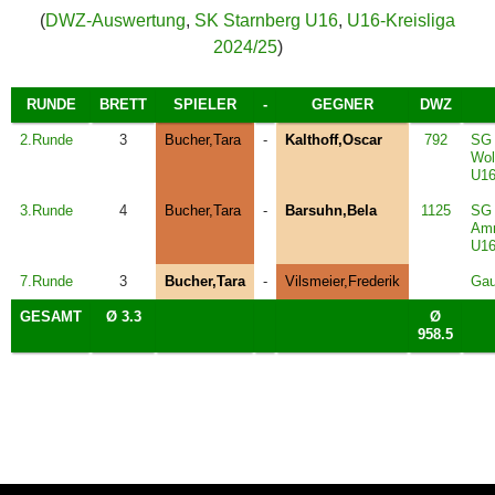
(
DWZ-Auswertung
,
SK Starnberg U16
,
U16-Kreisliga
2024/25
)
RUNDE
BRETT
SPIELER
-
GEGNER
DWZ
2.Runde
3
Bucher,Tara
-
Kalthoff,Oscar
792
SG
Wol
U1
3.Runde
4
Bucher,Tara
-
Barsuhn,Bela
1125
SG
Amm
U1
7.Runde
3
Bucher,Tara
-
Vilsmeier,Frederik
Gau
GESAMT
Ø 3.3
Ø
958.5