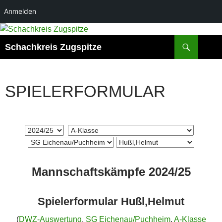
Anmelden
Zum
Inhalt
Suchen
Schachkreis Zugspitze
springen
SPIELERFORMULAR
Mannschaftskämpfe 2024/25
Spielerformular Hußl,Helmut
(
DWZ-Auswertung
,
SG Eichenau/Puchheim
,
A-Klasse