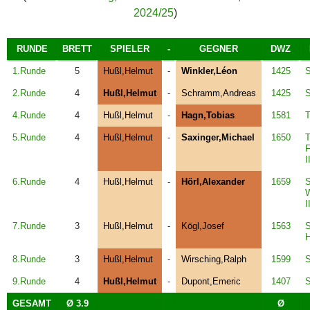
2024/25
)
RUNDE
BRETT
SPIELER
-
GEGNER
DWZ
1.Runde
5
Hußl,Helmut
-
Winkler,Léon
1425
S
2.Runde
4
Hußl,Helmut
-
Schramm,Andreas
1425
S
4.Runde
4
Hußl,Helmut
-
Hagn,Tobias
1581
T
5.Runde
4
Hußl,Helmut
-
Saxinger,Michael
1650
F
I
6.Runde
4
Hußl,Helmut
-
Hörl,Alexander
1659
W
I
7.Runde
3
Hußl,Helmut
-
Kögl,Josef
1563
H
8.Runde
3
Hußl,Helmut
-
Wirsching,Ralph
1599
S
9.Runde
4
Hußl,Helmut
-
Dupont,Emeric
1407
S
GESAMT
Ø 3.9
Ø