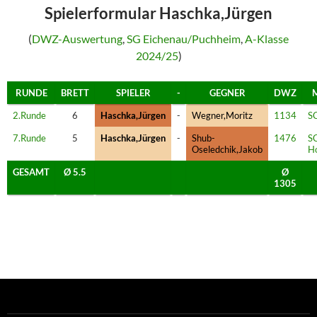
Spielerformular Haschka,Jürgen
(
DWZ-Auswertung
,
SG Eichenau/Puchheim
,
A-Klasse
2024/25
)
RUNDE
BRETT
SPIELER
-
GEGNER
DWZ
2.Runde
6
Haschka,Jürgen
-
Wegner,Moritz
1134
S
7.Runde
5
Haschka,Jürgen
-
Shub-
1476
S
Oseledchik,Jakob
H
GESAMT
Ø 5.5
Ø
1305