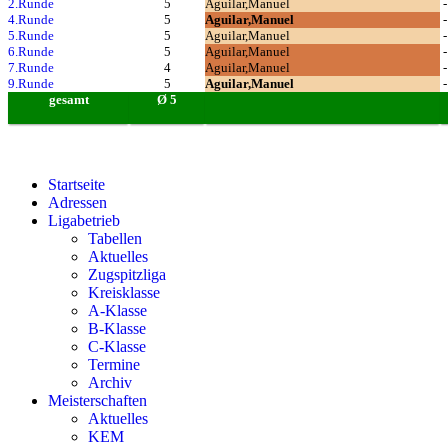
2.Runde
5
Aguilar,Manuel
-
4.Runde
5
Aguilar,Manuel
-
5.Runde
5
Aguilar,Manuel
-
6.Runde
5
Aguilar,Manuel
-
7.Runde
4
Aguilar,Manuel
-
9.Runde
5
Aguilar,Manuel
-
gesamt
Ø 5
Startseite
Adressen
Ligabetrieb
Tabellen
Aktuelles
Zugspitzliga
Kreisklasse
A-Klasse
B-Klasse
C-Klasse
Termine
Archiv
Meisterschaften
Aktuelles
KEM