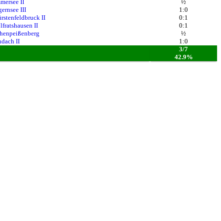
mersee II
½
ernsee III
1:0
rstenfeldbruck II
0:1
fratshausen II
0:1
henpeißenberg
½
dach II
1:0
3/7
42.9%