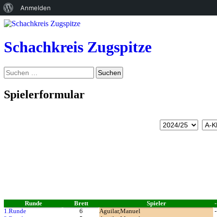
Über
Anmelden
Zum
WordPress
Inhalt
springen
Schachkreis Zugspitze
Suchen
Suchen
nach:
Spielerformular
Runde
Brett
Spieler
-
1.Runde
6
Aguilar,Manuel
-