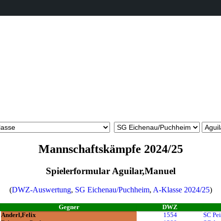
Mannschaftskämpfe 2024/25
Spielerformular Aguilar,Manuel
(
DWZ-Auswertung
,
SG Eichenau/Puchheim
,
A-Klasse 2024/25
)
Gegner
DWZ
Anderl,Felix
1554
SC Pei