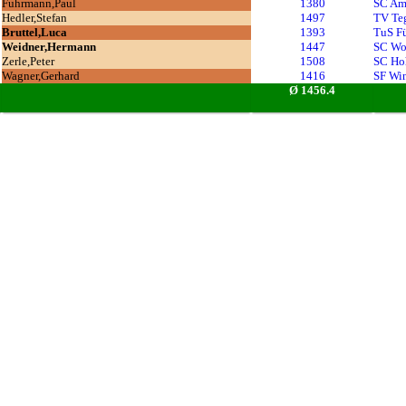
Fuhrmann,Paul
1380
SC Am
Hedler,Stefan
1497
TV Teg
Bruttel,Luca
1393
TuS Fü
Weidner,Hermann
1447
SC Wol
Zerle,Peter
1508
SC Ho
Wagner,Gerhard
1416
SF Win
Ø 1456.4