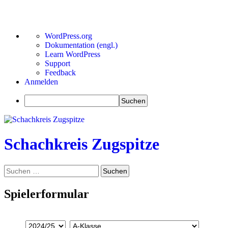
Über
WordPress.org
WordPress
Dokumentation (engl.)
Learn WordPress
Support
Feedback
Anmelden
Suchen
Zum
Inhalt
springen
Schachkreis Zugspitze
Suchen
Suchen
nach:
Spielerformular