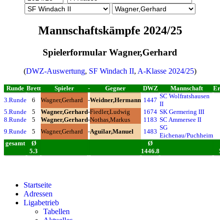
Mannschaftskämpfe 2024/25
Spielerformular Wagner,Gerhard
(
DWZ-Auswertung
,
SF Windach II
,
A-Klasse 2024/25
)
Runde
Brett
Spieler
-
Gegner
DWZ
Mannschaft
Er
SC Wolfratshausen
3.Runde
6
Wagner,Gerhard
-
Weidner,Hermann
1447
II
5.Runde
5
Wagner,Gerhard
-
Fiedler,Ludwig
1674
SK Germering III
8.Runde
5
Wagner,Gerhard
-
Nothas,Markus
1183
SC Ammersee II
SG
9.Runde
5
Wagner,Gerhard
-
Aguilar,Manuel
1483
Eichenau/Puchheim
gesamt
Ø
Ø
5.3
1446.8
Startseite
Adressen
Ligabetrieb
Tabellen