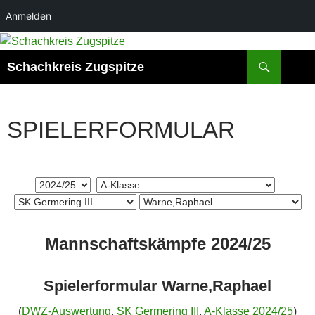
Anmelden
Zum
Inhalt
Suchen
Schachkreis Zugspitze
springen
SPIELERFORMULAR
Mannschaftskämpfe 2024/25
Spielerformular Warne,Raphael
(
DWZ-Auswertung
,
SK Germering III
,
A-Klasse 2024/25
)