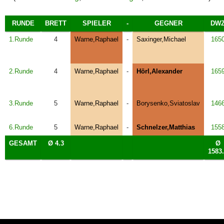
RUNDE
BRETT
SPIELER
-
GEGNER
DW
1.Runde
4
Warne,Raphael
-
Saxinger,Michael
165
2.Runde
4
Warne,Raphael
-
Hörl,Alexander
165
3.Runde
5
Warne,Raphael
-
Borysenko,Sviatoslav
146
6.Runde
5
Warne,Raphael
-
Schnelzer,Matthias
155
GESAMT
Ø 4.3
Ø
1583